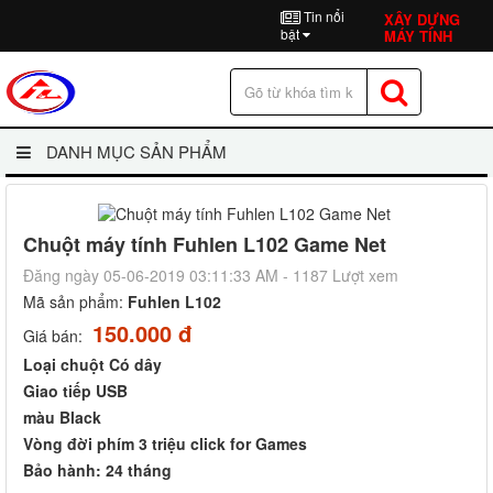
Tin nổi
XÂY DỰNG
bật
MÁY TÍNH
DANH MỤC SẢN PHẨM
Chuột máy tính Fuhlen L102 Game Net
Đăng ngày 05-06-2019 03:11:33 AM - 1187 Lượt xem
Mã sản phẩm:
Fuhlen L102
150.000 đ
Giá bán:
Loại chuột Có dây
Giao tiếp USB
màu Black
Vòng đời phím 3 triệu click for Games
Bảo hành: 24 tháng