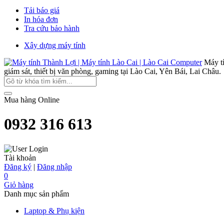
Tải báo giá
In hóa đơn
Tra cứu bảo hành
Xây dựng máy tính
Máy t
giám sát, thiết bị văn phòng, gaming tại Lào Cai, Yên Bái, Lai Châu.
Mua hàng Online
0932 316 613
Tài khoản
Đăng ký
|
Đăng nhập
0
Giỏ hàng
Danh mục sản phẩm
Laptop & Phụ kiện