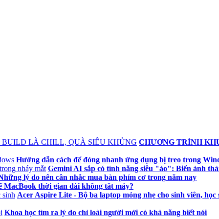
CHƯƠNG TRÌNH KHU
Hướng dẫn cách để đóng nhanh ứng dụng bị treo trong Wi
Gemini AI sắp có tính năng siêu "ảo": Biến ảnh th
Những lý do nên cân nhắc mua bàn phím cơ trong năm nay
ể MacBook thời gian dài không tắt máy?
Acer Aspire Lite - Bộ ba laptop mỏng nhẹ cho sinh viên, học 
Khoa học tìm ra lý do chỉ loài người mới có khả năng biết nói