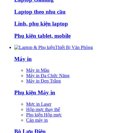
Laptop theo nhu cầu
Linh, phụ kiện laptop
Phụ kiện tablet, mobile
Thiết Bị Văn Phòng
Máy in
Máy in Màu
Máy in Đa Chức Năng
Máy in Đen Trắng
Phụ kiện Máy in
Mực in Laser
Hộp mực thay thế
Phụ kiện Hộp mực
Cáp máy in
Bộ Lưu Điện