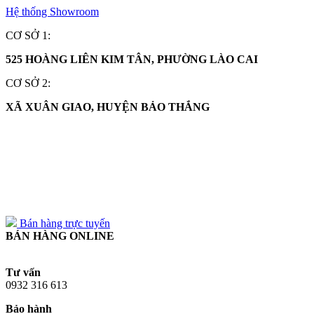
Hệ thống Showroom
CƠ SỞ 1:
525 HOÀNG LIÊN KIM TÂN, PHƯỜNG LÀO CAI
CƠ SỞ 2:
XÃ XUÂN GIAO, HUYỆN BẢO THẮNG
0932 316 613
0932 316 613
Bán hàng trực tuyến
BÁN HÀNG ONLINE
Tư vấn
0932 316 613
Bảo hành