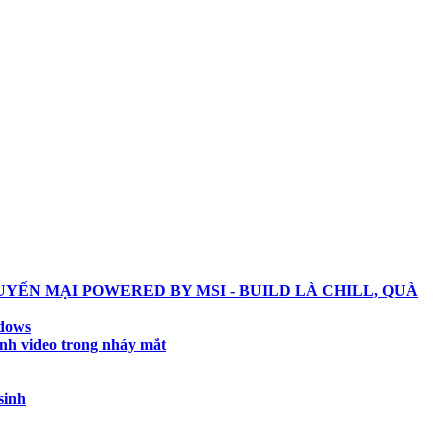
YẾN MẠI POWERED BY MSI - BUILD LÀ CHILL, QUÀ
ndows
ành video trong nháy mắt
sinh