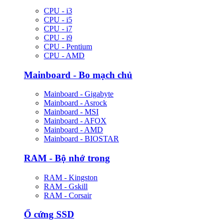
CPU - i3
CPU - i5
CPU - i7
CPU - i9
CPU - Pentium
CPU - AMD
Mainboard - Bo mạch chủ
Mainboard - Gigabyte
Mainboard - Asrock
Mainboard - MSI
Mainboard - AFOX
Mainboard - AMD
Mainboard - BIOSTAR
RAM - Bộ nhớ trong
RAM - Kingston
RAM - Gskill
RAM - Corsair
Ổ cứng SSD