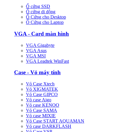
Ổ cứng SSD
Ổ cứng di dộng
Ổ Cứng cho Desktop
Ổ Cứng cho Laptop
VGA - Card màn hình
VGA Gigabyte
VGA Asus
VGA MSI
VGA Leadtek WinFast
Case - Vỏ máy tính
Vỏ Case Xtech
Vỏ XIGMATEK
Vỏ Case GIPCO
Vỏ case Aigo
Vỏ case KENOO
Vỏ Case SAMA
Vỏ case MIXIE
Vỏ Case START AQUAMAN
Vỏ case DARKFLASH
Vỏ Case VSP