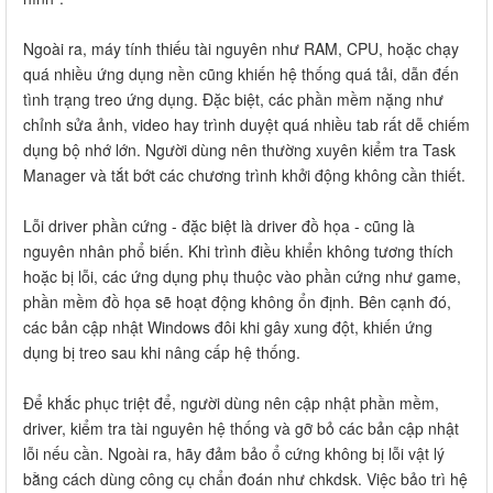
Ngoài ra, máy tính thiếu tài nguyên như RAM, CPU, hoặc chạy
quá nhiều ứng dụng nền cũng khiến hệ thống quá tải, dẫn đến
tình trạng treo ứng dụng. Đặc biệt, các phần mềm nặng như
chỉnh sửa ảnh, video hay trình duyệt quá nhiều tab rất dễ chiếm
dụng bộ nhớ lớn. Người dùng nên thường xuyên kiểm tra Task
Manager và tắt bớt các chương trình khởi động không cần thiết.
Lỗi driver phần cứng - đặc biệt là driver đồ họa - cũng là
nguyên nhân phổ biến. Khi trình điều khiển không tương thích
hoặc bị lỗi, các ứng dụng phụ thuộc vào phần cứng như game,
phần mềm đồ họa sẽ hoạt động không ổn định. Bên cạnh đó,
các bản cập nhật Windows đôi khi gây xung đột, khiến ứng
dụng bị treo sau khi nâng cấp hệ thống.
Để khắc phục triệt để, người dùng nên cập nhật phần mềm,
driver, kiểm tra tài nguyên hệ thống và gỡ bỏ các bản cập nhật
lỗi nếu cần. Ngoài ra, hãy đảm bảo ổ cứng không bị lỗi vật lý
bằng cách dùng công cụ chẩn đoán như chkdsk. Việc bảo trì hệ