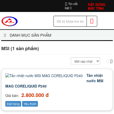
Tin nổi
XÂY DỰNG
bật
MÁY TÍNH
DANH MỤC SẢN PHẨM
MSI (1 sản phẩm)
Tản nhiệt
nước MSI
MAG CORELIQUID P240
2.800.000 đ
Giá bán:
Đặt hàng
Yêu thích