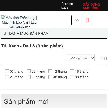
Tin nổi
XÂY DỰNG
bật
MÁY TÍNH
DANH MỤC SẢN PHẨM
Túi Xách - Ba Lô (0 sản phẩm)
03 tháng
06 tháng
12 tháng
18 tháng
24 tháng
36 tháng
48 tháng
60 tháng
Sản phẩm mới