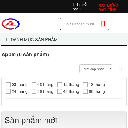
Tin nổi
XÂY DỰNG
bật
MÁY TÍNH
DANH MỤC SẢN PHẨM
Apple (0 sản phẩm)
03 tháng
06 tháng
12 tháng
18 tháng
24 tháng
36 tháng
48 tháng
60 tháng
Sản phẩm mới