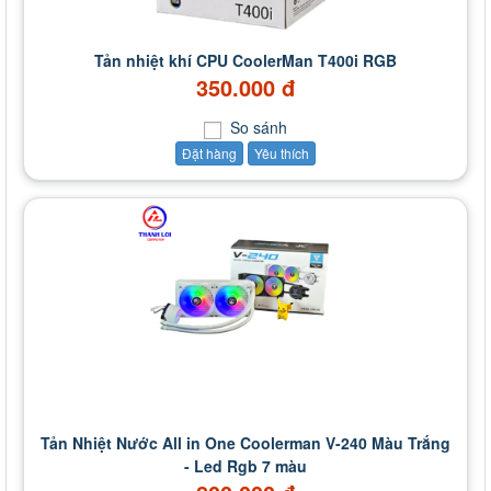
Tản nhiệt khí CPU CoolerMan T400i RGB
350.000 đ
So sánh
Đặt hàng
Yêu thích
Tản Nhiệt Nước All in One Coolerman V-240 Màu Trắng
- Led Rgb 7 màu