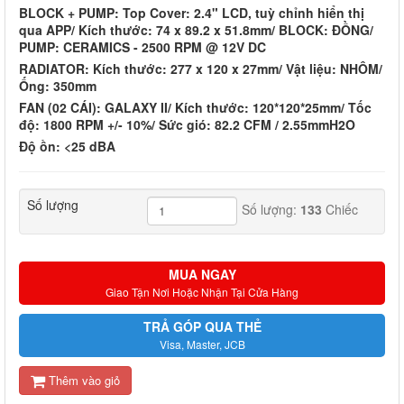
BLOCK + PUMP: Top Cover: 2.4" LCD, tuỳ chỉnh hiển thị
qua APP/ Kích thước: 74 x 89.2 x 51.8mm/ BLOCK: ĐỒNG/
PUMP: CERAMICS - 2500 RPM @ 12V DC
RADIATOR: Kích thước: 277 x 120 x 27mm/ Vật liệu: NHÔM/
Ống: 350mm
FAN (02 CÁI): GALAXY II/ Kích thước: 120*120*25mm/ Tốc
độ: 1800 RPM +/- 10%/ Sức gió: 82.2 CFM / 2.55mmH2O
Độ ồn: <25 dBA
Số lượng
Số lượng:
133
Chiếc
MUA NGAY
Giao Tận Nơi Hoặc Nhận Tại Cửa Hàng
TRẢ GÓP QUA THẺ
Visa, Master, JCB
Thêm vào giỏ