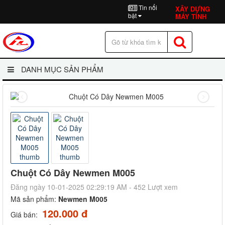
Tin nổi
XÂY DỰNG
bật
MÁY TÍNH
DANH MỤC SẢN PHẨM
Chuột Có Dây Newmen M005
Đăng ngày 10-01-2025 02:29:19 AM - 452 Lượt xem
Mã sản phẩm:
Newmen M005
120.000 đ
Giá bán: