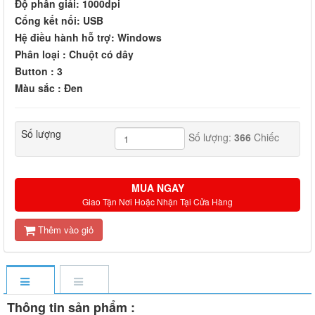
Độ phân giải: 1000dpi
Cổng kết nối: USB
Hệ điều hành hỗ trợ: Windows
Phân loại : Chuột có dây
Button : 3
Màu sắc : Đen
Số lượng
Số lượng:
366
Chiếc
MUA NGAY
Giao Tận Nơi Hoặc Nhận Tại Cửa Hàng
Thêm vào giỏ
Thông tin sản phẩm :