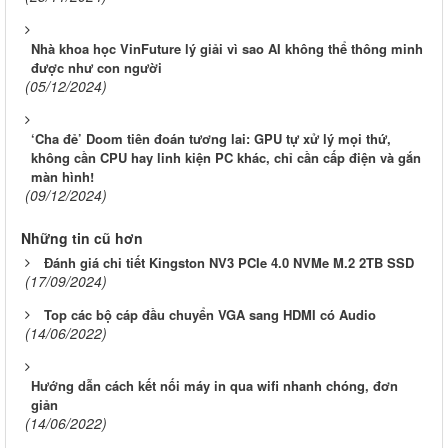
Nhà khoa học VinFuture lý giải vì sao AI không thể thông minh
được như con người
(05/12/2024)
‘Cha đẻ’ Doom tiên đoán tương lai: GPU tự xử lý mọi thứ,
không cần CPU hay linh kiện PC khác, chỉ cần cấp điện và gắn
màn hình!
(09/12/2024)
Những tin cũ hơn
Đánh giá chi tiết Kingston NV3 PCIe 4.0 NVMe M.2 2TB SSD
(17/09/2024)
Top các bộ cáp đầu chuyển VGA sang HDMI có Audio
(14/06/2022)
Hướng dẫn cách kết nối máy in qua wifi nhanh chóng, đơn
giản
(14/06/2022)