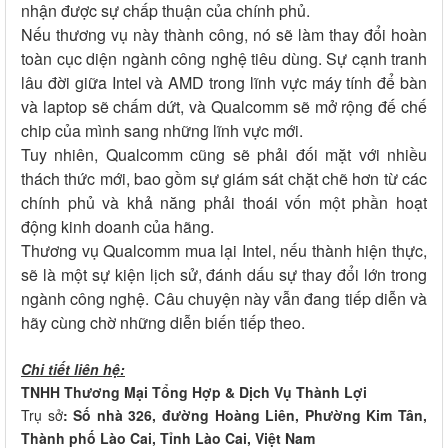
nhận được sự chấp thuận của chính phủ.
Nếu thương vụ này thành công, nó sẽ làm thay đổi hoàn
toàn cục diện ngành công nghệ tiêu dùng. Sự cạnh tranh
lâu đời giữa Intel và AMD trong lĩnh vực máy tính để bàn
và laptop sẽ chấm dứt, và Qualcomm sẽ mở rộng đế chế
chip của mình sang những lĩnh vực mới.
Tuy nhiên, Qualcomm cũng sẽ phải đối mặt với nhiều
thách thức mới, bao gồm sự giám sát chặt chẽ hơn từ các
chính phủ và khả năng phải thoái vốn một phần hoạt
động kinh doanh của hãng.
Thương vụ Qualcomm mua lại Intel, nếu thành hiện thực,
sẽ là một sự kiện lịch sử, đánh dấu sự thay đổi lớn trong
ngành công nghệ. Câu chuyện này vẫn đang tiếp diễn và
hãy cùng chờ những diễn biến tiếp theo.
Chi tiết liên hệ:
TNHH Thương Mại Tổng Hợp & Dịch Vụ Thành Lợi
Trụ sở
: Số nhà 326, đường Hoàng Liên, Phường Kim Tân,
Thành phố Lào Cai, Tỉnh Lào Cai, Việt Nam