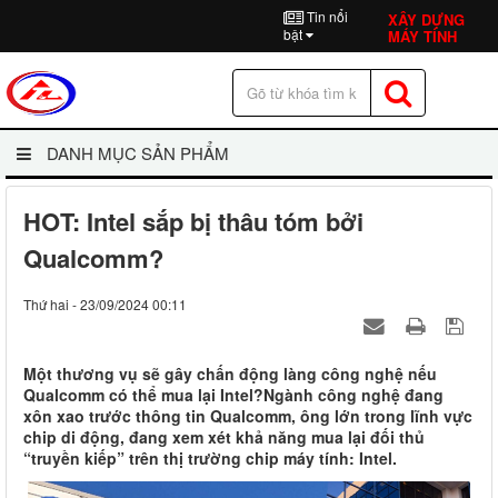
Tin nổi
XÂY DỰNG
bật
MÁY TÍNH
DANH MỤC SẢN PHẨM
HOT: Intel sắp bị thâu tóm bởi
Qualcomm?
Thứ hai - 23/09/2024 00:11
Một thương vụ sẽ gây chấn động làng công nghệ nếu
Qualcomm có thể mua lại Intel?Ngành công nghệ đang
xôn xao trước thông tin Qualcomm, ông lớn trong lĩnh vực
chip di động, đang xem xét khả năng mua lại đối thủ
“truyền kiếp” trên thị trường chip máy tính: Intel.