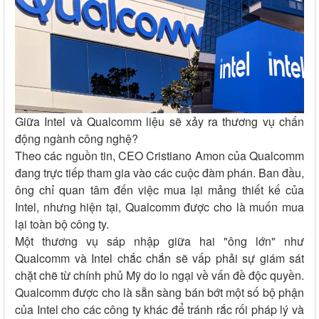
Giữa Intel và Qualcomm liệu sẽ xảy ra thương vụ chấn
động ngành công nghệ?
Theo các nguồn tin, CEO Cristiano Amon của Qualcomm
đang trực tiếp tham gia vào các cuộc đàm phán. Ban đầu,
ông chỉ quan tâm đến việc mua lại mảng thiết kế của
Intel, nhưng hiện tại, Qualcomm được cho là muốn mua
lại toàn bộ công ty.
Một thương vụ sáp nhập giữa hai "ông lớn" như
Qualcomm và Intel chắc chắn sẽ vấp phải sự giám sát
chặt chẽ từ chính phủ Mỹ do lo ngại về vấn đề độc quyền.
Qualcomm được cho là sẵn sàng bán bớt một số bộ phận
của Intel cho các công ty khác để tránh rắc rối pháp lý và