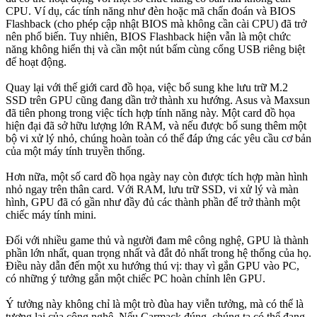
CPU. Ví dụ, các tính năng như đèn hoặc mã chẩn đoán và BIOS
Flashback (cho phép cập nhật BIOS mà không cần cài CPU) đã trở
nên phổ biến. Tuy nhiên, BIOS Flashback hiện vẫn là một chức
năng không hiển thị và cần một nút bấm cùng cổng USB riêng biệt
để hoạt động.
Quay lại với thế giới card đồ họa, việc bổ sung khe lưu trữ M.2
SSD trên GPU cũng đang dần trở thành xu hướng. Asus và Maxsun
đã tiên phong trong việc tích hợp tính năng này. Một card đồ họa
hiện đại đã sở hữu lượng lớn RAM, và nếu được bổ sung thêm một
bộ vi xử lý nhỏ, chúng hoàn toàn có thể đáp ứng các yêu cầu cơ bản
của một máy tính truyền thống.
Hơn nữa, một số card đồ họa ngày nay còn được tích hợp màn hình
nhỏ ngay trên thân card. Với RAM, lưu trữ SSD, vi xử lý và màn
hình, GPU đã có gần như đầy đủ các thành phần để trở thành một
chiếc máy tính mini.
Đối với nhiều game thủ và người đam mê công nghệ, GPU là thành
phần lớn nhất, quan trọng nhất và đắt đỏ nhất trong hệ thống của họ.
Điều này dẫn đến một xu hướng thú vị: thay vì gắn GPU vào PC,
có những ý tưởng gắn một chiếc PC hoàn chỉnh lên GPU.
Ý tưởng này không chỉ là một trò đùa hay viễn tưởng, mà có thể là
tương lai của công nghệ. Nếu Carmack đúng, chúng ta có thể đang