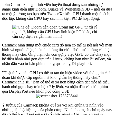
John Carmack – lập trình viên huyền thoại đứng sau những tựa
game kinh điển như Doom, Quake và Wolfenstein 3D – mới đã đưa
ra một ý tưởng táo bạo trên Twitter/X: biến GPU thành một thiết bị
độc lập, không cần CPU hay các linh kiện PC để hoạt động.
Carmack hình dung một chiếc card đồ họa có thể tự kết nối với màn
hình và nguồn điện, hiển thị thông tin chẩn đoán mà không cần hệ
thống máy chủ. Ông thậm chí còn gợi ý việc GPU có thể chạy một
hệ điều hành nhỏ gọn dựa trên Linux, chẳng hạn như BusyBox, và
nhận đầu vào từ bàn phím thông qua cổng DisplayPort.
"Thật thú vị nếu GPU có thể tự tạo tín hiệu video với thông tin chẩn
đoán khi được cấp nguồn mà không cần hệ thống máy chủ,"
Carmack chia sẻ. "Bạn có thể đi xa hơn bằng cách đặt một hệ điều
hành nhỏ gọn chạy trên bộ xử lý lệnh, và nhận đầu vào bàn phím
qua DisplayPort nếu không có cổng USB."
Ý tưởng của Carmack không quá xa vời khi chúng ta nhìn vào
những tiến bộ hiện tại của phần cứng. Nhiều bo mạch chủ ngày nay
đã có thể hoạt động với một số chức năng cơ bản mà không cần