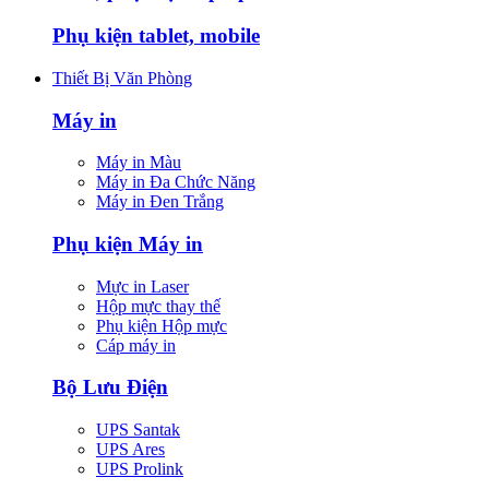
Phụ kiện tablet, mobile
Thiết Bị Văn Phòng
Máy in
Máy in Màu
Máy in Đa Chức Năng
Máy in Đen Trắng
Phụ kiện Máy in
Mực in Laser
Hộp mực thay thế
Phụ kiện Hộp mực
Cáp máy in
Bộ Lưu Điện
UPS Santak
UPS Ares
UPS Prolink