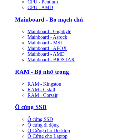
CPU - Pentium
CPU - AMD
Mainboard - Bo mạch chủ
Mainboard - Gigabyte
Mainboard - Asrock
Mainboard - MSI
Mainboard - AFOX
Mainboard - AMD
Mainboard - BIOSTAR
RAM - Bộ nhớ trong
RAM - Kingston
RAM - Gskill
RAM - Corsair
Ổ cứng SSD
Ổ cứng SSD
Ổ cứng di dộng
Ổ Cứng cho Desktop
Ổ Cứng cho Laptop