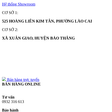
Hệ thống Showroom
CƠ SỞ 1:
525 HOÀNG LIÊN KIM TÂN, PHƯỜNG LÀO CAI
CƠ SỞ 2:
XÃ XUÂN GIAO, HUYỆN BẢO THẮNG
0932 316 613
0932 316 613
Bán hàng trực tuyến
BÁN HÀNG ONLINE
Tư vấn
0932 316 613
Bảo hành