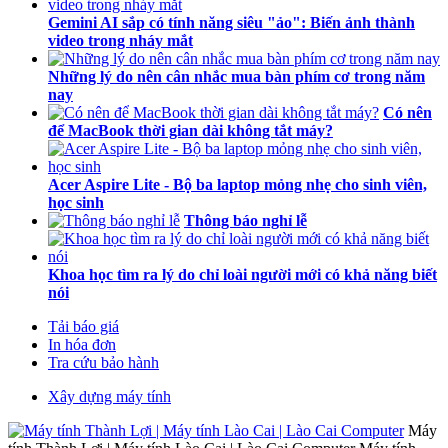
Gemini AI sắp có tính năng siêu "ảo": Biến ảnh thành
video trong nháy mắt
Những lý do nên cân nhắc mua bàn phím cơ trong năm
nay
Có nên
để MacBook thời gian dài không tắt máy?
Acer Aspire Lite - Bộ ba laptop mỏng nhẹ cho sinh viên,
học sinh
Thông báo nghỉ lễ
Khoa học tìm ra lý do chỉ loài người mới có khả năng biết
nói
Tải báo giá
In hóa đơn
Tra cứu bảo hành
Xây dựng máy tính
Máy