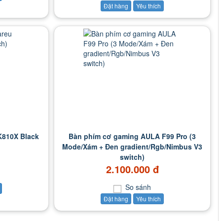
Đặt hàng
Yêu thích
K810X Black
Bàn phím cơ gaming AULA F99 Pro (3
Mode/Xám + Đen gradient/Rgb/Nimbus V3
switch)
2.100.000 đ
So sánh
Đặt hàng
Yêu thích