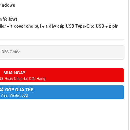
 windows
m Yellow)
er + 1 cover che bụi + 1 dây cáp USB Type-C to USB + 2 pin
:
336
Chiếc
MUA NGAY
Nơi Hoặc Nhận Tại Cửa Hàng
RẢ GÓP QUA THẺ
Visa, Master, JCB