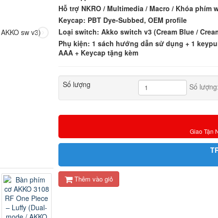
Hỗ trợ NKRO / Multimedia / Macro / Khóa phím
Keycap: PBT Dye-Subbed, OEM profile
Loại switch: Akko switch v3 (Cream Blue / Crea
Phụ kiện: 1 sách hướng dẫn sử dụng + 1 keypull
AAA + Keycap tặng kèm
Số lượng
Số lượng
Giao Tận 
T
Thêm vào giỏ