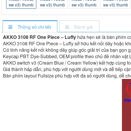
Thông số chi tiết
Đánh giá
AKKO 3108 RF One Piece – Luffy
hứa hẹn sẽ là bàn phím cơ
AKKO 3108 RF One Piece – Luffy sở hữu kết nối dây hoặc khôn
Có tính năng kết nối không dây giúp góc giải trí của bạn gọn 
Keycap PBT Dye-Subbed, OEM profile theo chủ đề nhân vật Lu
AKKO switch v3 (Cream Blue / Cream Yellow) kết hợp cùng fo
Giá thành hấp dẫn, phù hợp với người dùng mới và dễ tiếp cậ
Bàn phím layout Fullsize phù hợp với đa số người dùng, dễ c