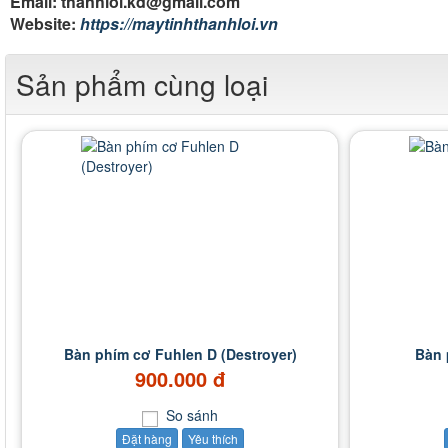
Email: thanhloi.kd@gmail.com
Website:
https://maytinhthanhloi.vn
Sản phẩm cùng loại
Bàn phím cơ Fuhlen D (Destroyer)
Bàn 
900.000 đ
So sánh
Đặt hàng
Yêu thích