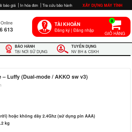
ải báo giá
In hóa đơn
Tra cứu bảo hành
XÂY DỰNG MÁY TÍNH
0
Online
TÀI KHOẢN
6 613
Đăng ký
|
Đăng nhập
GIỎ HÀNG
BẢO HÀNH
TUYỂN DỤNG
TẠI NƠI SỬ DỤNG
NV BH & CSKH
– Luffy (Dual-mode / AKKO sw v3)
m
o rời) hoặc không dây 2.4Ghz (sử dụng pin AAA)
.2 kg