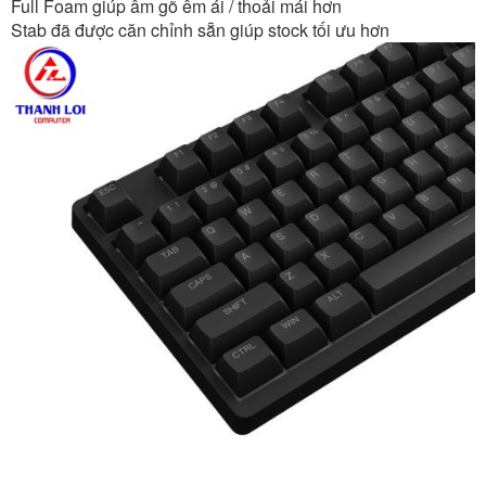
Full Foam giúp âm gõ êm ái / thoải mái hơn
Stab đã được căn chỉnh sẵn giúp stock tối ưu hơn