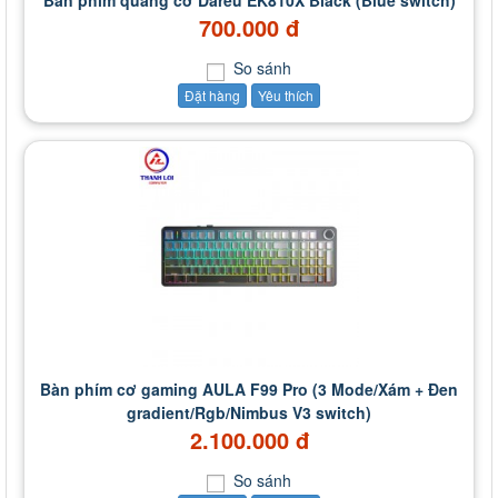
Bàn phím quang cơ Dareu EK810X Black (Blue switch)
700.000 đ
So sánh
Đặt hàng
Yêu thích
Bàn phím cơ gaming AULA F99 Pro (3 Mode/Xám + Đen
gradient/Rgb/Nimbus V3 switch)
2.100.000 đ
So sánh