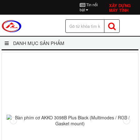
Tin nổi
XÂY DỰNG
bật
MÁY TÍNH
DANH MỤC SẢN PHẨM