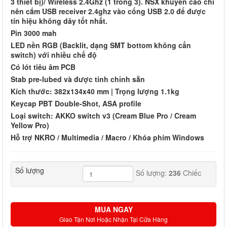
3 thiết bị)/ Wireless 2.4Ghz (1 trong 3). NSX khuyến cáo chỉ
nên cắm USB receiver 2.4ghz vào cổng USB 2.0 để được
tín hiệu không dây tốt nhất.
Pin 3000 mah
LED nền RGB (Backlit, dạng SMT bottom không cấn
switch) với nhiều chế độ
Có lót tiêu âm PCB
Stab pre-lubed và được tinh chỉnh sẵn
Kích thước: 382x134x40 mm | Trọng lượng 1.1kg
Keycap PBT Double-Shot, ASA profile
Loại switch: AKKO switch v3 (Cream Blue Pro / Cream
Yellow Pro)
Hỗ trợ NKRO / Multimedia / Macro / Khóa phím Windows
Số lượng
Số lượng:
236
Chiếc
MUA NGAY
Giao Tận Nơi Hoặc Nhận Tại Cửa Hàng