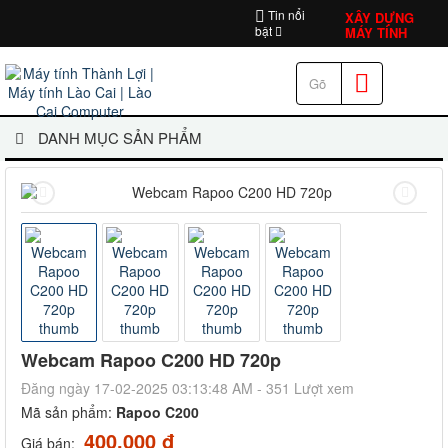
Tin nổi
XÂY DỰNG
bật
MÁY TÍNH
DANH MỤC SẢN PHẨM
Webcam Rapoo C200 HD 720p
Đăng ngày 17-02-2025 03:13:48 AM - 351 Lượt xem
Mã sản phẩm:
Rapoo C200
400.000 đ
Giá bán: