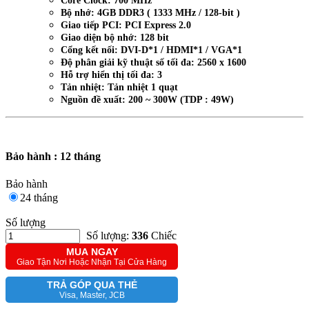
Core Clock: 700 MHz
Bộ nhớ: 4GB DDR3 ( 1333 MHz / 128-bit )
Giao tiếp PCI: PCI Express 2.0
Giao diện bộ nhớ: 128 bit
Cổng kết nối: DVI-D*1 / HDMI*1 / VGA*1
Độ phân giải kỹ thuật số tối đa: 2560 x 1600
Hỗ trợ hiển thị tối đa: 3
Tản nhiệt: Tản nhiệt 1 quạt
Nguồn đề xuất: 200 ~ 300W (TDP : 49W)
Bảo hành : 12 tháng
Bảo hành
24 tháng
Số lượng
Số lượng:
336
Chiếc
MUA NGAY
Giao Tận Nơi Hoặc Nhận Tại Cửa Hàng
TRẢ GÓP QUA THẺ
Visa, Master, JCB