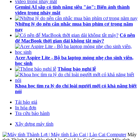
Gemini AI sắp có tính năng siêu "ảo": Biến ảnh thành
video trong nháy mắt
Những lý do nên cân nhắc mua bàn phím cơ trong năm
nay
Có nên
để MacBook thời gian dài không tắt máy?
Acer Aspire Lite - Bộ ba laptop mỏng nhẹ cho sinh viên,
học sinh
Thông báo nghỉ lễ
Khoa học tìm ra lý do chỉ loài người mới có khả năng biết
nói
Tải báo giá
In hóa đơn
Tra cứu bảo hành
Xây dựng máy tính
Máy