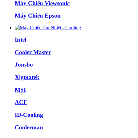
Máy Chiếu Viewsonic
Máy Chiếu Epson
Tản Nhiệt - Cooling
Intel
Cooler Master
Jonsbo
Xigmatek
MSI
ACF
ID-Cooling
Coolerman