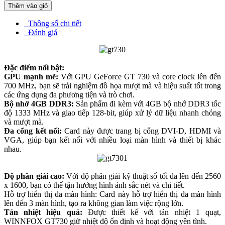
Thêm vào giỏ
Thông số chi tiết
Đánh giá
Đặc điểm nổi bật:
GPU mạnh mẽ:
Với GPU GeForce GT 730 và core clock lên đến
700 MHz, bạn sẽ trải nghiệm đồ họa mượt mà và hiệu suất tốt trong
các ứng dụng đa phương tiện và trò chơi.
Bộ nhớ 4GB DDR3:
Sản phẩm đi kèm với 4GB bộ nhớ DDR3 tốc
độ 1333 MHz và giao tiếp 128-bit, giúp xử lý dữ liệu nhanh chóng
và mượt mà.
Đa cổng kết nối:
Card này được trang bị cổng DVI-D, HDMI và
VGA, giúp bạn kết nối với nhiều loại màn hình và thiết bị khác
nhau.
Độ phân giải cao:
Với độ phân giải kỹ thuật số tối đa lên đến 2560
x 1600, bạn có thể tận hưởng hình ảnh sắc nét và chi tiết.
Hỗ trợ hiển thị đa màn hình: Card này hỗ trợ hiển thị đa màn hình
lên đến 3 màn hình, tạo ra không gian làm việc rộng lớn.
Tản nhiệt hiệu quả:
Được thiết kế với tản nhiệt 1 quạt,
WINNFOX GT730 giữ nhiệt độ ổn định và hoạt động yên tĩnh.