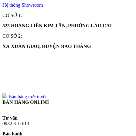
Hệ thống Showroom
CƠ SỞ 1:
525 HOÀNG LIÊN KIM TÂN, PHƯỜNG LÀO CAI
CƠ SỞ 2:
XÃ XUÂN GIAO, HUYỆN BẢO THẮNG
0932 316 613
0932 316 613
Bán hàng trực tuyến
BÁN HÀNG ONLINE
Tư vấn
0932 316 613
Bảo hành