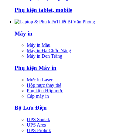
Phụ kiện tablet, mobile
Thiết Bị Văn Phòng
Máy in
Máy in Màu
Máy in Đa Chức Năng
Máy in Đen Trắng
Phụ kiện Máy in
Mực in Laser
Hộp mực thay thế
Phụ kiện Hộp mực
Cáp máy in
Bộ Lưu Điện
UPS Santak
UPS Ares
UPS Prolink