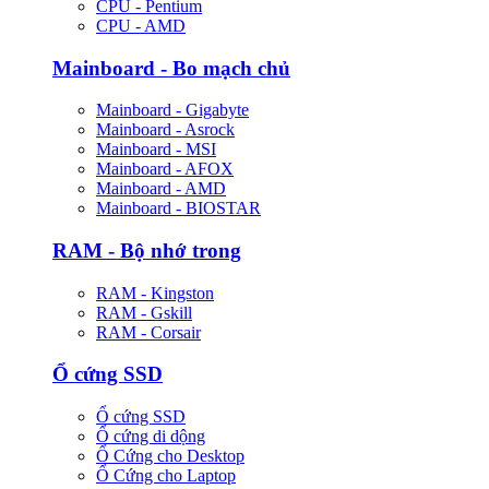
CPU - Pentium
CPU - AMD
Mainboard - Bo mạch chủ
Mainboard - Gigabyte
Mainboard - Asrock
Mainboard - MSI
Mainboard - AFOX
Mainboard - AMD
Mainboard - BIOSTAR
RAM - Bộ nhớ trong
RAM - Kingston
RAM - Gskill
RAM - Corsair
Ổ cứng SSD
Ổ cứng SSD
Ổ cứng di dộng
Ổ Cứng cho Desktop
Ổ Cứng cho Laptop