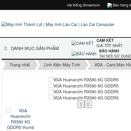
Hệ thống Showroom
Bán hàng tr
CAM KẾT
GIÁ TỐT NHẤT
DANH MỤC SẢN PHẨM
BẢO HÀNH
TẠI NƠI SỬ DỤN
Trang nhất
Linh Kiện Máy Tính
VGA - Card Màn Hì