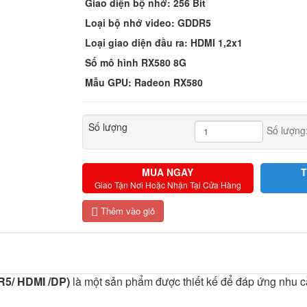
Giao diện bộ nhớ: 256 Bit
Loại bộ nhớ video: GDDR5
Loại giao diện đầu ra: HDMI 1,2x1
Số mô hình RX580 8G
Mẫu GPU: Radeon RX580
Số lượng
Số lượng
MUA NGAY
T
Giao Tận Nơi Hoặc Nhận Tại Cửa Hàng
Thêm vào giỏ
5/ HDMI /DP)
là một sản phẩm được thiết kế để đáp ứng nhu c