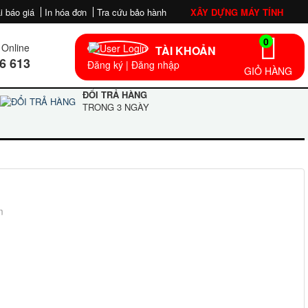
i báo giá
In hóa đơn
Tra cứu bảo hành
XÂY DỰNG MÁY TÍNH
0
Online
TÀI KHOẢN
6 613
Đăng ký
|
Đăng nhập
GIỎ HÀNG
ĐỔI TRẢ HÀNG
TRONG 3 NGÀY
m