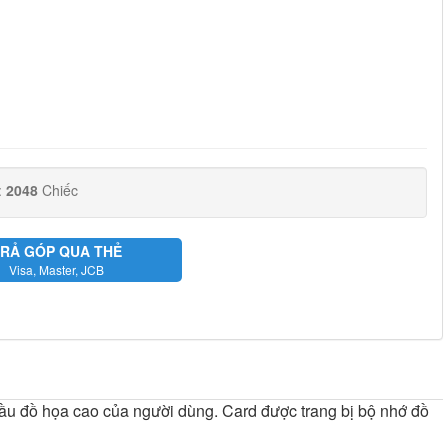
:
2048
Chiếc
RẢ GÓP QUA THẺ
Visa, Master, JCB
ầu đồ họa cao của người dùng. Card được trang bị bộ nhớ đồ