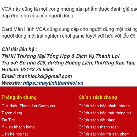
VGA này cũng là một trong những sản phẩm được đánh giá cao
đáp ứng nhu cầu của người dùng.
Card Màn Hình VGA cũng cung cấp cho người dùng một trải nghi
người dùng một trải nghiệm chơi game tuyệt vời hơn với tốc độ 
Chi tiết liên hệ :
TNHH Thương Mại Tổng Hợp & Dịch Vụ Thành Lợi
Trụ sở: Số nhà 326, đường Hoàng Liên, Phường Kim Tân, 
Hotline: 02143.75.6666
Email: thanhloi.kd@gmail.com
Website:
https://maytinhthanhloi.vn
Thông tin chung
Chính sách chung
Giới thiệu Thành Lợi Computer
Chính sách bảo hành, bảo trì
Tuyển dụng
Chính sách bảo mật thông tin
Tin Tức
Chính sách đặt hàng
Ý kiến khách hàng
Chính sách thanh toán
Liên hệ hợp tác
Chính sách đổi trả sản phẩm