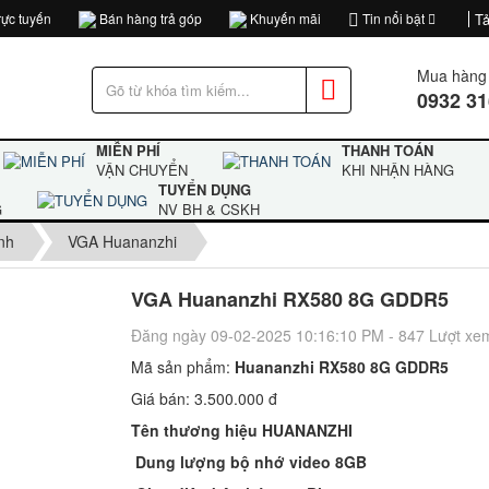
ực tuyến
Bán hàng trả góp
Khuyến mãi
Tin nổi bật
Tả
Mua hàng 
0932 31
MIỄN PHÍ
THANH TOÁN
VẬN CHUYỂN
KHI NHẬN HÀNG
TUYỂN DỤNG
G
NV BH & CSKH
nh
VGA Huananzhi
VGA Huananzhi RX580 8G GDDR5
Đăng ngày 09-02-2025 10:16:10 PM - 847 Lượt xe
Mã sản phẩm:
Huananzhi RX580 8G GDDR5
Giá bán:
3.500.000 đ
Tên thương hiệu HUANANZHI
Dung lượng bộ nhớ video 8GB