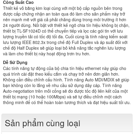
Công Suất Cao
Thiết kế vỏ bằng kim loại cùng với một bộ cấp nguồn bên trong
được cấp chứng nhận an toàn qua đó làm cho sản phẩm này trở
nên mạnh mẽ với giá cả phải chăng dùng trong môi trường ít hơn
24 người dùng. Nổi bật với thiết kế ngõ chia tín hiệu không bị chặn,
thiết bị TL-SF1024D có thể chuyển tiếp và lọc các gói tin với lưu
lượng truyền tải có tốc độ tối đa. Cuối cùng là tính năng kiểm soát
lưu lượng IEEE 802.3x trong chế độ Full Duplex và áp suất đối với
chế độ Half Duplex sẽ giúp loại bỏ khả năng tắc nghẽn lưu lượng
và làm cho thiết bị này hoạt động trơn tru hơn.
Dễ Sử Dụng
Các tính năng tự động của bộ chia tín hiệu ethernet này giúp cho
quá trình cài đặt theo kiểu cắm và chạy trở nên đơn giản hơn.
Không cần điều chỉnh cấu hình. Tính năng Auto MDI/MDIX sẽ giúp
bạn không còn lo lắng về nhu cầu sử dụng dây cáp. Tính năng
Auto-negotiation trên mỗi cổng sẽ đo được tốc độ liên kết của một
thiết bị mạng (10 hoặc 100Mbps) và sẽ tự điều chỉnh một cách
thông minh để có thể hoàn toàn tương thích và đạt hiệu suất tối ưu.
Sản phẩm cùng loại