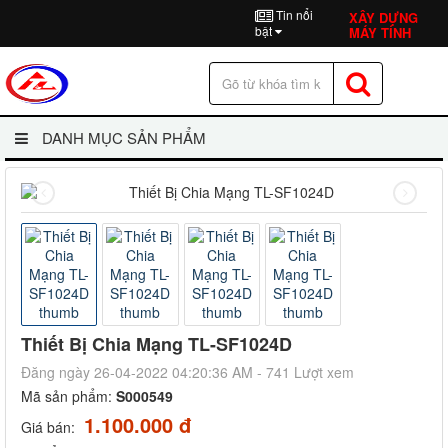
Tin nổi
XÂY DỰNG
bật
MÁY TÍNH
DANH MỤC SẢN PHẨM
Thiết Bị Chia Mạng TL-SF1024D
Đăng ngày 26-04-2022 04:20:36 AM - 741 Lượt xem
Mã sản phẩm:
S000549
1.100.000 đ
Giá bán: