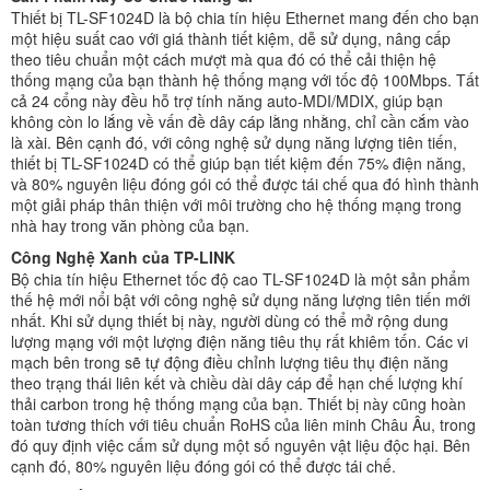
Thiết bị TL-SF1024D là bộ chia tín hiệu Ethernet mang đến cho bạn
một hiệu suất cao với giá thành tiết kiệm, dễ sử dụng, nâng cấp
theo tiêu chuẩn một cách mượt mà qua đó có thể cải thiện hệ
thống mạng của bạn thành hệ thống mạng với tốc độ 100Mbps. Tất
cả 24 cổng này đều hỗ trợ tính năng auto-MDI/MDIX, giúp bạn
không còn lo lắng về vấn đề dây cáp lằng nhằng, chỉ cần cắm vào
là xài. Bên cạnh đó, với công nghệ sử dụng năng lượng tiên tiến,
thiết bị TL-SF1024D có thể giúp bạn tiết kiệm đến 75% điện năng,
và 80% nguyên liệu đóng gói có thể được tái chế qua đó hình thành
một giải pháp thân thiện với môi trường cho hệ thống mạng trong
nhà hay trong văn phòng của bạn.
Công Nghệ Xanh của TP-LINK
Bộ chia tín hiệu Ethernet tốc độ cao TL-SF1024D là một sản phẩm
thế hệ mới nổi bật với công nghệ sử dụng năng lượng tiên tiến mới
nhất. Khi sử dụng thiết bị này, người dùng có thể mở rộng dung
lượng mạng với một lượng điện năng tiêu thụ rất khiêm tốn. Các vi
mạch bên trong sẽ tự động điều chỉnh lượng tiêu thụ điện năng
theo trạng thái liên kết và chiều dài dây cáp để hạn chế lượng khí
thải carbon trong hệ thống mạng của bạn. Thiết bị này cũng hoàn
toàn tương thích với tiêu chuẩn RoHS của liên minh Châu Âu, trong
đó quy định việc cấm sử dụng một số nguyên vật liệu độc hại. Bên
cạnh đó, 80% nguyên liệu đóng gói có thể được tái chế.