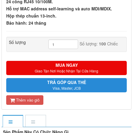
24 cổng RJ45 10/100M.
Hỗ trợ MAC address self-learning và auto MDI/MDIX.
Hộp thép chuẩn 13-inch.
Bảo hành: 24 tháng
Số lượng
Số lượng:
100
Chiếc
MUA NGAY
Giao Tận Nơi Hoặc Nhận Tại Cửa Hàng
TRẢ GÓP QUA THẺ
Visa, Master, JCB
Thêm vào giỏ
Sản Phẩm Này Có Chức Năng Gì