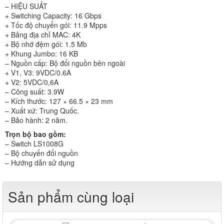
– HIỆU SUẤT
+ Switching Capacity: 16 Gbps
+ Tốc độ chuyển gói: 11.9 Mpps
+ Bảng địa chỉ MAC: 4K
+ Bộ nhớ đệm gói: 1.5 Mb
+ Khung Jumbo: 16 KB
– Nguồn cấp: Bộ đổi nguồn bên ngoài
+ V1, V3: 9VDC/0.6A
+ V2: 5VDC/0,6A
– Công suất: 3.9W
– Kích thước: 127 × 66.5 × 23 mm
– Xuất xứ: Trung Quốc.
– Bảo hành: 2 năm.
Trọn bộ bao gồm:
– Switch LS1008G
– Bộ chuyển đổi nguồn
– Hướng dẫn sử dụng
Sản phẩm cùng loại