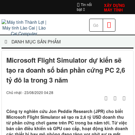
Tin nổi
XÂY DỰNG
bật
MÁY TÍNH
DANH MỤC SẢN PHẨM
Microsoft Flight Simulator dự kiến sẽ
tạo ra doanh số bán phần cứng PC 2,6
tỷ đô la trong 3 năm
Chủ nhật - 23/08/2020 04:28
Công ty nghiên cứu Jon Peddie Research (JPR) cho biết
Microsoft Flight Simulator sẽ tạo ra 2,6 tỷ USD doanh thu
từ phần cứng chơi game trên PC trong ba năm tới. Từ việc
bán cần điều khiển và GPU cao cấp, hoạt động kinh doanh
các thiết bị bay mô phỏng đang tăng vọt nhờ sự ra mắt