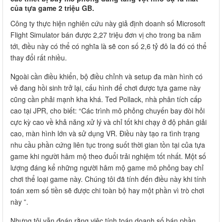
của tựa game 2 triệu GB.
Công ty thực hiện nghiên cứu này giả định doanh số Microsoft
Flight Simulator bán được 2,27 triệu đơn vị cho trong ba năm
tới, điều này có thể có nghĩa là sẽ con số 2,6 tỷ đô la đó có thể
thay đổi rất nhiều.
Ngoài cần điều khiển, bộ điều chỉnh và setup đa màn hình có
vẻ đang hồi sinh trở lại, cấu hình để chơi được tựa game này
cũng cần phải mạnh kha khá. Ted Pollack, nhà phân tích cấp
cao tại JPR, cho biết: “Các trình mô phỏng chuyến bay đòi hỏi
cực kỳ cao về khả năng xử lý và chỉ tốt khi chạy ở độ phân giải
cao, màn hình lớn và sử dụng VR. Điều này tạo ra tình trạng
nhu cầu phần cứng liên tục trong suốt thời gian tồn tại của tựa
game khi người hâm mộ theo đuổi trải nghiệm tốt nhất. Một số
lượng đáng kể những người hâm mộ game mô phỏng bay chỉ
chơi thể loại game này. Chúng tôi đã tính đến điều này khi tính
toán xem số tiền sẽ được chi toàn bộ hay một phần vì trò chơi
này ”.
Nhưng tôi vẫn đoán rằng việc tính toán doanh số bán phần