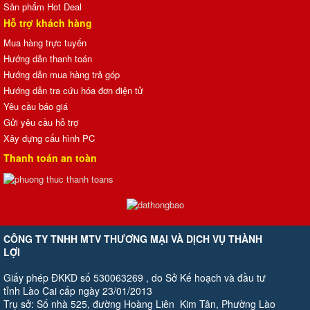
Sản phẩm Hot Deal
Hỗ trợ khách hàng
Mua hàng trực tuyến
Hướng dẫn thanh toán
Hướng dẫn mua hàng trả góp
Hướng dẫn tra cứu hóa đơn điện tử
Yêu cầu báo giá
Gửi yêu cầu hỗ trợ
Xây dựng cấu hình PC
Thanh toán an toàn
CÔNG TY TNHH MTV THƯƠNG MẠI VÀ DỊCH VỤ THÀNH
LỢI
Giấy phép ĐKKD số 530063269 , do Sở Kế hoạch và đầu tư
tỉnh Lào Cai cấp ngày 23/01/2013
Trụ sở: Số nhà 525, đường Hoàng Liên Kim Tân, Phường Lào