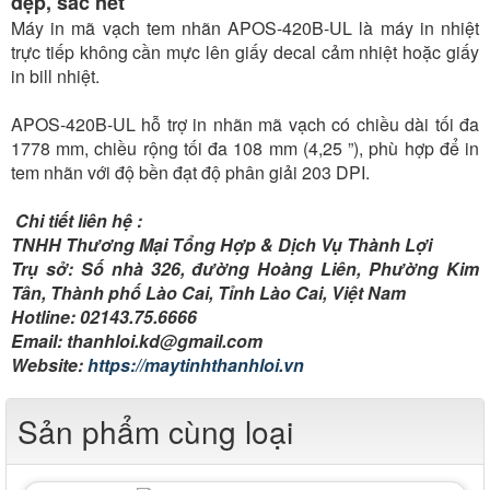
đẹp, sắc nét
Máy in mã vạch tem nhãn APOS-420B-UL là máy in nhiệt
trực tiếp không cần mực lên giấy decal cảm nhiệt hoặc giấy
in bill nhiệt.
APOS-420B-UL hỗ trợ in nhãn mã vạch có chiều dài tối đa
1778 mm, chiều rộng tối đa 108 mm (4,25 ”), phù hợp để in
tem nhãn với độ bền đạt độ phân giải 203 DPI.
Chi tiết liên hệ :
TNHH Thương Mại Tổng Hợp & Dịch Vụ Thành Lợi
Trụ sở: Số nhà 326, đường Hoàng Liên, Phường Kim
Tân, Thành phố Lào Cai, Tỉnh Lào Cai, Việt Nam
Hotline: 02143.75.6666
Email: thanhloi.kd@gmail.com
Website:
https://maytinhthanhloi.vn
Sản phẩm cùng loại