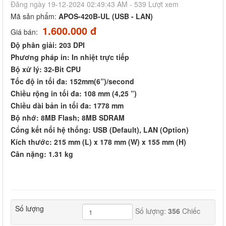
Đăng ngày 19-12-2024 02:49:43 AM - 539 Lượt xem
Mã sản phẩm:
APOS-420B-UL (USB - LAN)
1.600.000 đ
Giá bán:
Độ phân giải: 203 DPI
Phương pháp in: In nhiệt trực tiếp
Bộ xử lý: 32-Bit CPU
Tốc độ in tối đa: 152mm(6”)/second
Chiều rộng in tối đa: 108 mm (4,25 ”)
Chiều dài bản in tối đa: 1778 mm
Bộ nhớ: 8MB Flash; 8MB SDRAM
Cổng kết nối hệ thống: USB (Default), LAN (Option)
Kích thước: 215 mm (L) x 178 mm (W) x 155 mm (H)
Cân nặng: 1.31 kg
Số lượng
Số lượng:
356
Chiếc