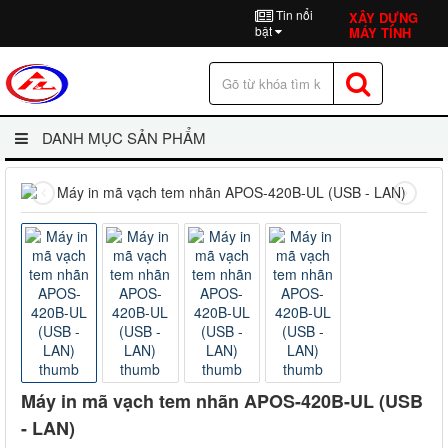
Tin nổi
XÂY DỰNG
bật
MÁY TÍNH
DANH MỤC SẢN PHẨM
Máy in mã vạch tem nhãn APOS-420B-UL (USB
- LAN)