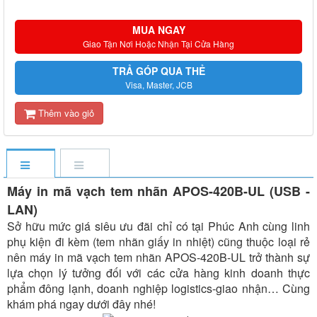
MUA NGAY
Giao Tận Nơi Hoặc Nhận Tại Cửa Hàng
TRẢ GÓP QUA THẺ
Visa, Master, JCB
Thêm vào giỏ
Máy in mã vạch tem nhãn APOS-420B-UL (USB -
LAN)
Sở hữu mức giá siêu ưu đãi chỉ có tại Phúc Anh cùng linh
phụ kiện đi kèm (tem nhãn giấy in nhiệt) cũng thuộc loại rẻ
nên máy in mã vạch tem nhãn APOS-420B-UL trở thành sự
lựa chọn lý tưởng đối với các cửa hàng kinh doanh thực
phẩm đông lạnh, doanh nghiệp logistics-giao nhận… Cùng
khám phá ngay dưới đây nhé!