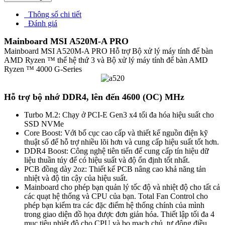
Thông số chi tiết
Đánh giá
Mainboard MSI A520M-A PRO
Mainboard MSI A520M-A PRO Hỗ trợ Bộ xử lý máy tính để bàn
AMD Ryzen ™ thế hệ thứ 3 và Bộ xử lý máy tính để bàn AMD
Ryzen ™ 4000 G-Series
Hỗ trợ bộ nhớ DDR4, lên đến 4600 (OC) MHz
Turbo M.2: Chạy ở PCI-E Gen3 x4 tối đa hóa hiệu suất cho
SSD NVMe
Core Boost: Với bố cục cao cấp và thiết kế nguồn điện kỹ
thuật số để hỗ trợ nhiều lõi hơn và cung cấp hiệu suất tốt hơn.
DDR4 Boost: Công nghệ tiên tiến để cung cấp tín hiệu dữ
liệu thuần túy để có hiệu suất và độ ổn định tốt nhất.
PCB đồng dày 2oz: Thiết kế PCB nâng cao khả năng tản
nhiệt và độ tin cậy của hiệu suất.
Mainboard cho phép bạn quản lý tốc độ và nhiệt độ cho tất cả
các quạt hệ thống và CPU của bạn. Total Fan Control cho
phép bạn kiểm tra các đặc điểm hệ thống chính của mình
trong giao diện đồ họa được đơn giản hóa. Thiết lập tối đa 4
mục tiêu nhiệt độ cho CPU và bo mạch chủ, tự động điều