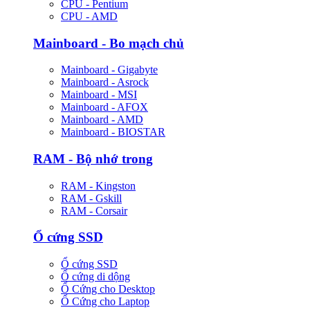
CPU - Pentium
CPU - AMD
Mainboard - Bo mạch chủ
Mainboard - Gigabyte
Mainboard - Asrock
Mainboard - MSI
Mainboard - AFOX
Mainboard - AMD
Mainboard - BIOSTAR
RAM - Bộ nhớ trong
RAM - Kingston
RAM - Gskill
RAM - Corsair
Ổ cứng SSD
Ổ cứng SSD
Ổ cứng di dộng
Ổ Cứng cho Desktop
Ổ Cứng cho Laptop