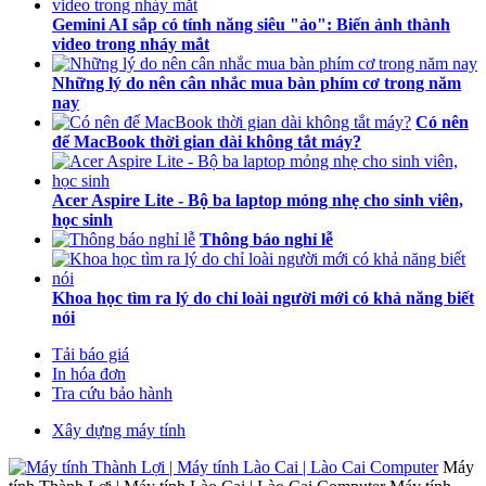
Gemini AI sắp có tính năng siêu "ảo": Biến ảnh thành
video trong nháy mắt
Những lý do nên cân nhắc mua bàn phím cơ trong năm
nay
Có nên
để MacBook thời gian dài không tắt máy?
Acer Aspire Lite - Bộ ba laptop mỏng nhẹ cho sinh viên,
học sinh
Thông báo nghỉ lễ
Khoa học tìm ra lý do chỉ loài người mới có khả năng biết
nói
Tải báo giá
In hóa đơn
Tra cứu bảo hành
Xây dựng máy tính
Máy