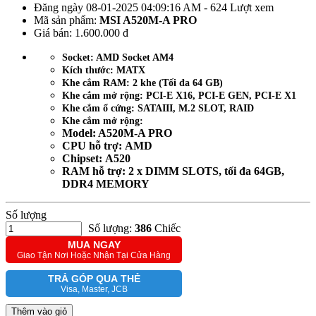
Đăng ngày 08-01-2025 04:09:16 AM - 624 Lượt xem
Mã sản phẩm:
MSI A520M-A PRO
Giá bán:
1.600.000 đ
Socket: AMD Socket AM4
Kích thước: MATX
Khe cắm RAM: 2 khe (Tối đa 64 GB)
Khe cắm mở rộng: PCI-E X16, PCI-E GEN, PCI-E X1
Khe cắm ổ cứng: SATAIII, M.2 SLOT, RAID
Khe cắm mở rộng:
Model: A520M-A PRO
CPU hỗ trợ: AMD
Chipset: A520
RAM hỗ trợ: 2 x DIMM SLOTS, tối đa 64GB,
DDR4 MEMORY
Số lượng
Số lượng:
386
Chiếc
MUA NGAY
Giao Tận Nơi Hoặc Nhận Tại Cửa Hàng
TRẢ GÓP QUA THẺ
Visa, Master, JCB
Thêm vào giỏ