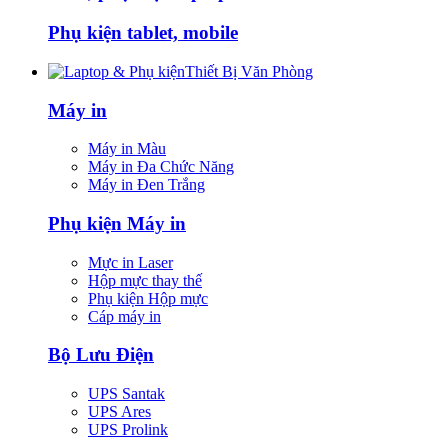
Phụ kiện tablet, mobile
Thiết Bị Văn Phòng
Máy in
Máy in Màu
Máy in Đa Chức Năng
Máy in Đen Trắng
Phụ kiện Máy in
Mực in Laser
Hộp mực thay thế
Phụ kiện Hộp mực
Cáp máy in
Bộ Lưu Điện
UPS Santak
UPS Ares
UPS Prolink