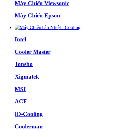
Máy Chiếu Viewsonic
Máy Chiếu Epson
Tản Nhiệt - Cooling
Intel
Cooler Master
Jonsbo
Xigmatek
MSI
ACF
ID-Cooling
Coolerman