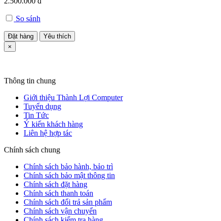
2.500.000 đ
So sánh
Đặt hàng
Yêu thích
×
Thông tin chung
Giới thiệu Thành Lợi Computer
Tuyển dụng
Tin Tức
Ý kiến khách hàng
Liên hệ hợp tác
Chính sách chung
Chính sách bảo hành, bảo trì
Chính sách bảo mật thông tin
Chính sách đặt hàng
Chính sách thanh toán
Chính sách đổi trả sản phẩm
Chính sách vận chuyển
Chính sách kiểm tra hàng