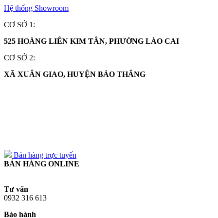
Hệ thống Showroom
CƠ SỞ 1:
525 HOÀNG LIÊN KIM TÂN, PHƯỜNG LÀO CAI
CƠ SỞ 2:
XÃ XUÂN GIAO, HUYỆN BẢO THẮNG
0932 316 613
0932 316 613
Bán hàng trực tuyến
BÁN HÀNG ONLINE
Tư vấn
0932 316 613
Bảo hành