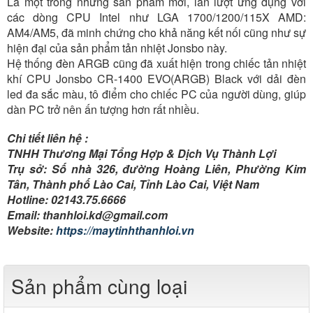
Là một trong những sản phẩm mới, lần lượt ứng dụng với
các dòng CPU Intel như LGA 1700/1200/115X AMD:
AM4/AM5, đã minh chứng cho khả năng kết nối cũng như sự
hiện đại của sản phẩm tản nhiệt Jonsbo này.
Hệ thống đèn ARGB cũng đã xuất hiện trong chiếc tản nhiệt
khí CPU Jonsbo CR-1400 EVO(ARGB) Black với dải đèn
led đa sắc màu, tô điểm cho chiếc PC của người dùng, giúp
dàn PC trở nên ấn tượng hơn rất nhiều.
Chi tiết liên hệ :
TNHH Thương Mại Tổng Hợp & Dịch Vụ Thành Lợi
Trụ sở: Số nhà 326, đường Hoàng Liên, Phường Kim
Tân, Thành phố Lào Cai, Tỉnh Lào Cai, Việt Nam
Hotline: 02143.75.6666
Email: thanhloi.kd@gmail.com
Website:
https://maytinhthanhloi.vn
Sản phẩm cùng loại