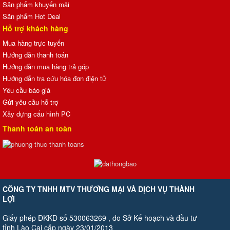
Sản phẩm khuyến mãi
Sản phẩm Hot Deal
Hỗ trợ khách hàng
Mua hàng trực tuyến
Hướng dẫn thanh toán
Hướng dẫn mua hàng trả góp
Hướng dẫn tra cứu hóa đơn điện tử
Yêu cầu báo giá
Gửi yêu cầu hỗ trợ
Xây dựng cấu hình PC
Thanh toán an toàn
CÔNG TY TNHH MTV THƯƠNG MẠI VÀ DỊCH VỤ THÀNH
LỢI
Giấy phép ĐKKD số 530063269 , do Sở Kế hoạch và đầu tư
tỉnh Lào Cai cấp ngày 23/01/2013