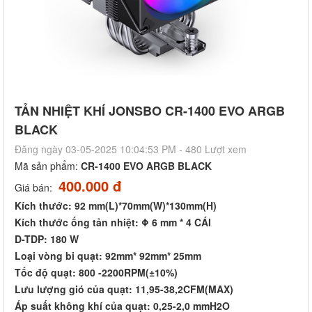
TẢN NHIỆT KHÍ JONSBO CR-1400 EVO ARGB
BLACK
Đăng ngày 03-05-2025 10:04:53 PM - 480 Lượt xem
Mã sản phẩm:
CR-1400 EVO ARGB BLACK
400.000 đ
Giá bán:
Kích thước: 92 mm(L)*70mm(W)*130mm(H)
Kích thước ống tản nhiệt: Φ 6 mm * 4 CÁI
D-TDP: 180 W
Loại vòng bi quạt: 92mm* 92mm* 25mm
Tốc độ quạt: 800 -2200RPM(±10%)
Lưu lượng gió của quạt: 11,95-38,2CFM(MAX)
Áp suất không khí của quạt: 0,25-2,0 mmH2O