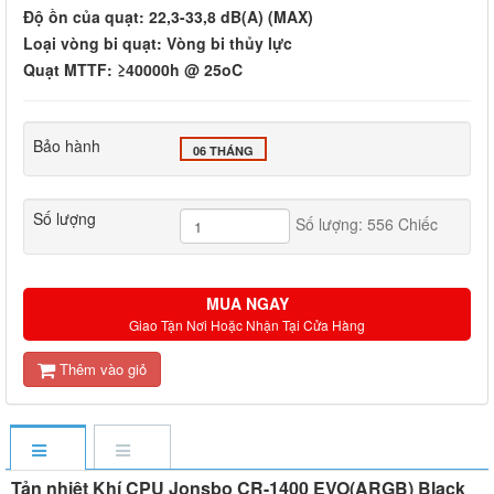
Độ ồn của quạt: 22,3-33,8 dB(A) (MAX)
Loại vòng bi quạt: Vòng bi thủy lực
Quạt MTTF: ≥40000h @ 25oC
Bảo hành
06 THÁNG
Số lượng
Số lượng: 556 Chiếc
MUA NGAY
Giao Tận Nơi Hoặc Nhận Tại Cửa Hàng
Thêm vào giỏ
Tản nhiệt Khí CPU Jonsbo CR-1400 EVO(ARGB) Black