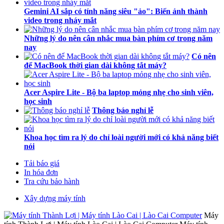
Gemini AI sắp có tính năng siêu "ảo": Biến ảnh thành
video trong nháy mắt
Những lý do nên cân nhắc mua bàn phím cơ trong năm
nay
Có nên
để MacBook thời gian dài không tắt máy?
Acer Aspire Lite - Bộ ba laptop mỏng nhẹ cho sinh viên,
học sinh
Thông báo nghỉ lễ
Khoa học tìm ra lý do chỉ loài người mới có khả năng biết
nói
Tải báo giá
In hóa đơn
Tra cứu bảo hành
Xây dựng máy tính
Máy