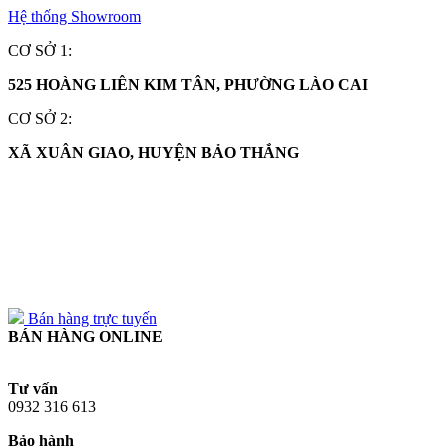
Hệ thống Showroom
CƠ SỞ 1:
525 HOÀNG LIÊN KIM TÂN, PHƯỜNG LÀO CAI
CƠ SỞ 2:
XÃ XUÂN GIAO, HUYỆN BẢO THẮNG
0932 316 613
0932 316 613
Bán hàng trực tuyến
BÁN HÀNG ONLINE
Tư vấn
0932 316 613
Bảo hành