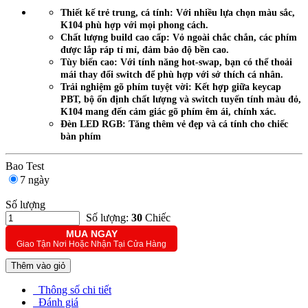
Thiết kế trẻ trung, cá tính: Với nhiều lựa chọn màu sắc,
K104 phù hợp với mọi phong cách.
Chất lượng build cao cấp: Vỏ ngoài chắc chắn, các phím
được lắp ráp tỉ mỉ, đảm bảo độ bền cao.
Tùy biến cao: Với tính năng hot-swap, bạn có thể thoải
mái thay đổi switch để phù hợp với sở thích cá nhân.
Trải nghiệm gõ phím tuyệt vời: Kết hợp giữa keycap
PBT, bộ ổn định chất lượng và switch tuyến tính màu đỏ,
K104 mang đến cảm giác gõ phím êm ái, chính xác.
Đèn LED RGB: Tăng thêm vẻ đẹp và cá tính cho chiếc
bàn phím
Bao Test
7 ngày
Số lượng
Số lượng:
30
Chiếc
MUA NGAY
Giao Tận Nơi Hoặc Nhận Tại Cửa Hàng
Thêm vào giỏ
Thông số chi tiết
Đánh giá