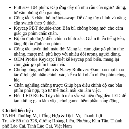
Full-size 104 phím: Đáp ứng đầy đủ nhu cầu của người dùng,
từ văn phòng đến gaming.
Công tắc 3 chân, hỗ trợ hot-swap: Dễ dàng tùy chỉnh và nâng
cấp switch theo ý thích.
Keycap PBT double-shot: Bền bỉ, chống bóng mờ, cho cảm
giác gõ phím chắc chắn.
Bộ ổn định được điều chỉnh chính xác: Giảm thiểu tiếng kêu,
tăng độ ổn định cho phím.
Công tắc tuyến tính màu đỏ: Mang lại cảm giác gõ phím nhẹ
nhàng, mượt mà, phù hợp với nhiều đối tượng người dùng.
OEM Profile Keycap: Thiết kế keycap phổ biến, mang lại
cảm giác gõ phím thoải mái.
Chống bóng mờ phím & N-key Rollover: Đảm bảo mọi thao
tác được ghi nhận chính xác, kể cả khi nhấn nhiều phím cùng
lúc.
Chân nghiêng chống trượt: Giúp bạn điều chỉnh độ cao bàn
phím phù hợp, tạo tư thế thoải mái khi làm việc.
Đèn LED RGB: Tùy chỉnh màu sắc và hiệu ứng đèn LED để
tạo không gian làm việc, chơi game thêm phần sống động.
Chi tiết liên hệ :
TNHH Thương Mại Tổng Hợp & Dịch Vụ Thành Lợi
Trụ sở: Số nhà 326, đường Hoàng Liên, Phường Kim Tân, Thành
phố Lào Cai, Tỉnh Lào Cai, Việt Nam