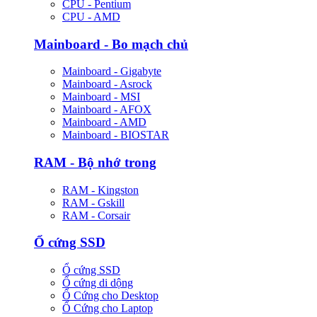
CPU - Pentium
CPU - AMD
Mainboard - Bo mạch chủ
Mainboard - Gigabyte
Mainboard - Asrock
Mainboard - MSI
Mainboard - AFOX
Mainboard - AMD
Mainboard - BIOSTAR
RAM - Bộ nhớ trong
RAM - Kingston
RAM - Gskill
RAM - Corsair
Ổ cứng SSD
Ổ cứng SSD
Ổ cứng di dộng
Ổ Cứng cho Desktop
Ổ Cứng cho Laptop