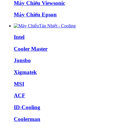
Máy Chiếu Viewsonic
Máy Chiếu Epson
Tản Nhiệt - Cooling
Intel
Cooler Master
Jonsbo
Xigmatek
MSI
ACF
ID-Cooling
Coolerman