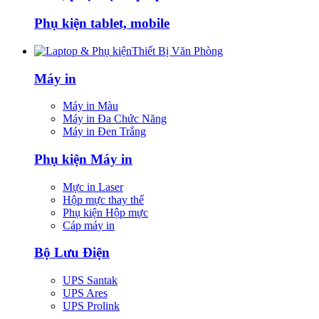
Phụ kiện tablet, mobile
Thiết Bị Văn Phòng
Máy in
Máy in Màu
Máy in Đa Chức Năng
Máy in Đen Trắng
Phụ kiện Máy in
Mực in Laser
Hộp mực thay thế
Phụ kiện Hộp mực
Cáp máy in
Bộ Lưu Điện
UPS Santak
UPS Ares
UPS Prolink