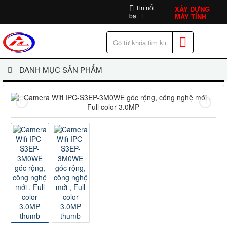
Tin nổi
XÂY DỰNG
bật
MÁY TÍNH
DANH MỤC SẢN PHẨM