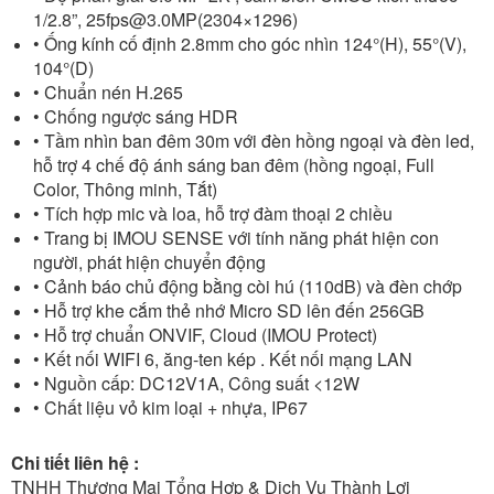
1/2.8”, 25fps@3.0MP(2304×1296)
• Ống kính cố định 2.8mm cho góc nhìn 124°(H), 55°(V),
104°(D)
• Chuẩn nén H.265
• Chống ngược sáng HDR
• Tầm nhìn ban đêm 30m với đèn hồng ngoại và đèn led,
hỗ trợ 4 chế độ ánh sáng ban đêm (hồng ngoại, Full
Color, Thông minh, Tắt)
• Tích hợp mic và loa, hỗ trợ đàm thoại 2 chiều
• Trang bị IMOU SENSE với tính năng phát hiện con
người, phát hiện chuyển động
• Cảnh báo chủ động bằng còi hú (110dB) và đèn chớp
• Hỗ trợ khe cắm thẻ nhớ Micro SD lên đến 256GB
• Hỗ trợ chuẩn ONVIF, Cloud (IMOU Protect)
• Kết nối WIFI 6, ăng-ten kép . Kết nối mạng LAN
• Nguồn cấp: DC12V1A, Công suất <12W
• Chất liệu vỏ kim loại + nhựa, IP67
Chi tiết liên hệ :
TNHH Thương Mại Tổng Hợp & Dịch Vụ Thành Lợi