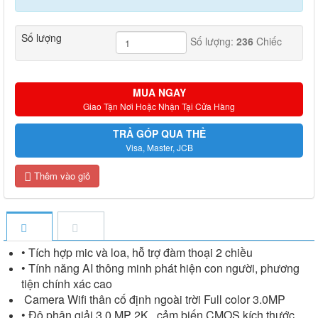
Số lượng
Số lượng:
236
Chiếc
MUA NGAY
Giao Tận Nơi Hoặc Nhận Tại Cửa Hàng
TRẢ GÓP QUA THẺ
Visa, Master, JCB
Thêm vào giỏ
• Tích hợp mic và loa, hỗ trợ đàm thoại 2 chiều
• Tính năng AI thông minh phát hiện con người, phương
tiện chính xác cao
Camera Wifi thân cố định ngoài trời Full color 3.0MP
• Độ phân giải 3.0 MP 2K , cảm biến CMOS kích thước