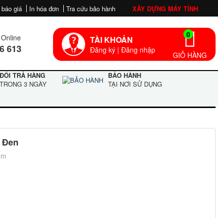
 báo giá
In hóa đơn
Tra cứu bảo hành
XÂY DỰNG MÁY TÍNH
0
Online
TÀI KHOẢN
6 613
Đăng ký
|
Đăng nhập
GIỎ HÀNG
ĐỔI TRẢ HÀNG
BẢO HÀNH
TRONG 3 NGÀY
TẠI NƠI SỬ DỤNG
5 Đen
em