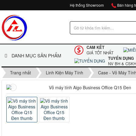
Hệ thống Showroom
Bán hàng tr
CAM KẾT
GIÁ TỐT NHẤT
DANH MỤC SẢN PHẨM
TUYỂN DỤNG
NV BH & CSK
Trang nhất
Linh Kiện Máy Tính
Case - Vỏ Máy Tín