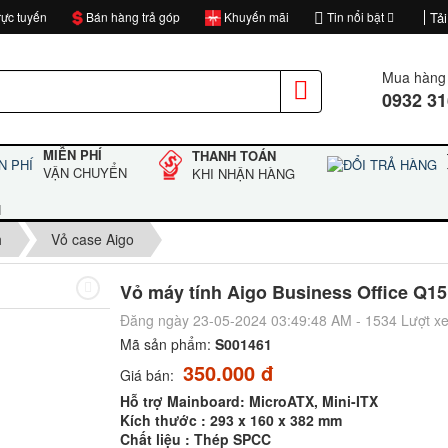
ực tuyến
Bán hàng trả góp
Khuyến mãi
Tin nổi bật
Tải
Mua hàng 
0932 31
MIỄN PHÍ
THANH TOÁN
VẬN CHUYỂN
KHI NHẬN HÀNG
H
h
Vỏ case Aigo
Vỏ máy tính Aigo Business Office Q1
Đăng ngày 23-05-2024 03:49:48 AM - 1534 Lượt x
Mã sản phẩm:
S001461
350.000 đ
Giá bán:
Hỗ trợ Mainboard: MicroATX, Mini-ITX
Kích thước : 293 x 160 x 382 mm
Chất liệu : Thép SPCC