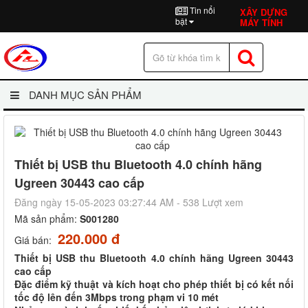
Tin nổi
XÂY DỰNG
bật
MÁY TÍNH
DANH MỤC SẢN PHẨM
Thiết bị USB thu Bluetooth 4.0 chính hãng
Ugreen 30443 cao cấp
Đăng ngày 15-05-2023 03:27:44 AM - 538 Lượt xem
Mã sản phẩm:
S001280
220.000 đ
Giá bán:
Thiết bị USB thu Bluetooth 4.0 chính hãng Ugreen 30443
cao cấp
Đặc điểm kỹ thuật và kích hoạt cho phép thiết bị có kết nối
tốc độ lên đến 3Mbps trong phạm vi 10 mét