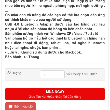
Nhỏ gọn và tinh tế : thiết kế nhỏ , tiện lợi, hợp lý khi mang
theo bên người khi ra ngoài , phòng họp, nơi nghỉ dưỡng ,
...
Có màu đen và trắng để các bạn có thể lựa chọn đáp ứng
sở thích khác nhau của người sử dụng.
USB 4.0 Bluetooth Adapter được cấu tạo bằng vật liệu
nhựa ABS cho sản phẩm độ bóng và bền chắc nhất .
Sản phẩm tương thích với Windows XP / Vista / 7 / 8 /10
Sản phẩm hỗ trợ hầu hết các thiết bị bluetooth, chẳng hạn
như điện thoại di động, tablet, loa, tai nghe bluetooth
hoặc tai nghe, chuột, bàn phím ...
- Lưu ý : Không sử dụng được cho Macbook.
Bảo hành: 18 Tháng
Số lượng
Số lượng:
100
Chiếc
MUA NGAY
Giao Tận Nơi Hoặc Nhận Tại Cửa Hàng
Thêm vào giỏ