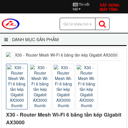
Tin nổi
XÂY DỰNG
bật
MÁY TÍNH
DANH MỤC SẢN PHẨM
X30 - Router Mesh Wi-Fi 6 băng tần kép Gigabit
AX3000