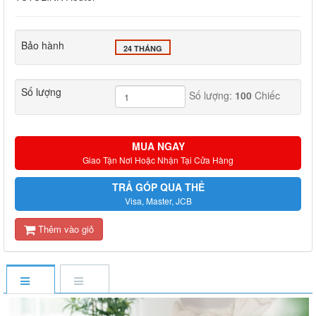
Bảo hành
24 THÁNG
Số lượng
Số lượng:
100
Chiếc
MUA NGAY
Giao Tận Nơi Hoặc Nhận Tại Cửa Hàng
TRẢ GÓP QUA THẺ
Visa, Master, JCB
Thêm vào giỏ