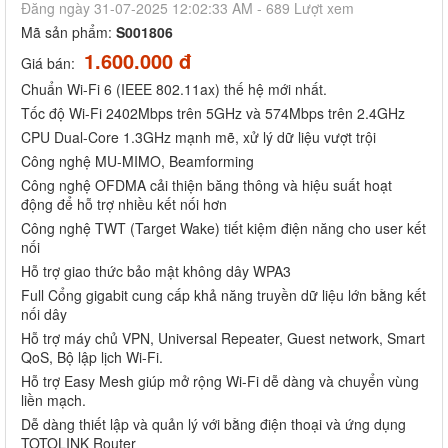
Đăng ngày 31-07-2025 12:02:33 AM - 689 Lượt xem
Mã sản phẩm:
S001806
1.600.000 đ
Giá bán:
Chuẩn Wi-Fi 6 (IEEE 802.11ax) thế hệ mới nhất.
Tốc độ Wi-Fi 2402Mbps trên 5GHz và 574Mbps trên 2.4GHz
CPU Dual-Core 1.3GHz mạnh mẽ, xử lý dữ liệu vượt trội
Công nghệ MU-MIMO, Beamforming
Công nghệ OFDMA cải thiện băng thông và hiệu suất hoạt
động để hỗ trợ nhiều kết nối hơn
Công nghệ TWT (Target Wake) tiết kiệm điện năng cho user kết
nối
Hỗ trợ giao thức bảo mật không dây WPA3
Full Cổng gigabit cung cấp khả năng truyền dữ liệu lớn bằng kết
nối dây
Hỗ trợ máy chủ VPN, Universal Repeater, Guest network, Smart
QoS, Bộ lập lịch Wi-Fi.
Hỗ trợ Easy Mesh giúp mở rộng Wi-Fi dễ dàng và chuyển vùng
liền mạch.
Dễ dàng thiết lập và quản lý với bằng điện thoại và ứng dụng
TOTOLINK Router