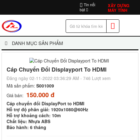
Tin nổi
XÂY DỰNG
bật
MÁY TÍNH
DANH MỤC SẢN PHẨM
Cáp Chuyển Đổi Displayport To HDMI
Đăng ngày 02-11-2022 03:36:29 AM - 746 Lượt xem
Mã sản phẩm:
S001009
150.000 đ
Giá bán:
Cáp chuyển đổi DisplayPort to HDMI
Hỗ trợ độ phân giải: 1920x1080@60Hz
Hỗ trợ khoảng cách: 10m
Chất liệu: Nhựa ABS
Bảo hành: 6 tháng