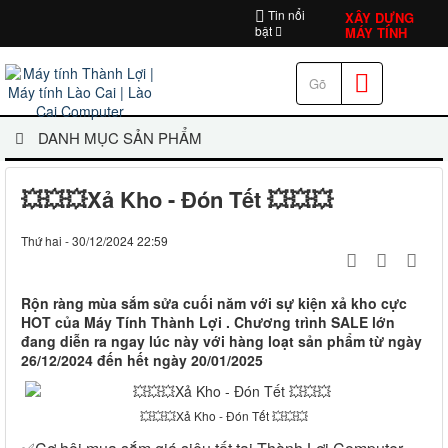
Tin nổi
XÂY DỰNG
bật
MÁY TÍNH
DANH MỤC SẢN PHẨM
💥💥💥Xả Kho - Đón Tết 💥💥💥
Thứ hai - 30/12/2024 22:59
Rộn ràng mùa sắm sửa cuối năm với sự kiện xả kho cực
HOT của Máy Tính Thành Lợi . Chương trình SALE lớn
đang diễn ra ngay lúc này với hàng loạt sản phẩm từ ngày
26/12/2024 đến hết ngày 20/01/2025
💥💥💥Xả Kho - Đón Tết 💥💥💥