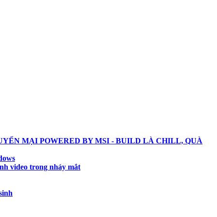
YẾN MẠI POWERED BY MSI - BUILD LÀ CHILL, QUÀ
ndows
ành video trong nháy mắt
sinh