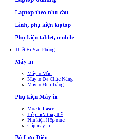
Laptop theo nhu cầu
Linh, phụ kiện laptop
Phụ kiện tablet, mobile
Thiết Bị Văn Phòng
Máy in
Máy in Màu
Máy in Đa Chức Năng
Máy in Đen Trắng
Phụ kiện Máy in
Mực in Laser
Hộp mực thay thế
Phụ kiện Hộp mực
Cáp máy in
Bộ Lưu Điện