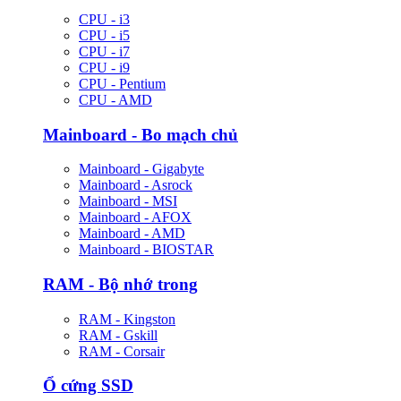
CPU - i3
CPU - i5
CPU - i7
CPU - i9
CPU - Pentium
CPU - AMD
Mainboard - Bo mạch chủ
Mainboard - Gigabyte
Mainboard - Asrock
Mainboard - MSI
Mainboard - AFOX
Mainboard - AMD
Mainboard - BIOSTAR
RAM - Bộ nhớ trong
RAM - Kingston
RAM - Gskill
RAM - Corsair
Ổ cứng SSD