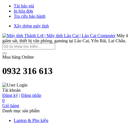
Tải báo giá
In hóa đơn
Tra cứu bảo hành
Xây dựng máy tính
Máy t
giám sát, thiết bị văn phòng, gaming tại Lào Cai, Yên Bái, Lai Châu.
Mua hàng Online
0932 316 613
Tài khoản
Đăng ký
|
Đăng nhập
0
Giỏ hàng
Danh mục sản phẩm
Laptop & Phụ kiện