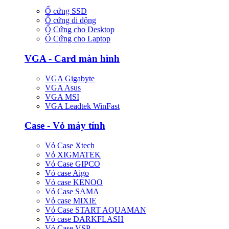
Ổ cứng SSD
Ổ cứng di dộng
Ổ Cứng cho Desktop
Ổ Cứng cho Laptop
VGA - Card màn hình
VGA Gigabyte
VGA Asus
VGA MSI
VGA Leadtek WinFast
Case - Vỏ máy tính
Vỏ Case Xtech
Vỏ XIGMATEK
Vỏ Case GIPCO
Vỏ case Aigo
Vỏ case KENOO
Vỏ Case SAMA
Vỏ case MIXIE
Vỏ Case START AQUAMAN
Vỏ case DARKFLASH
Vỏ Case VSP