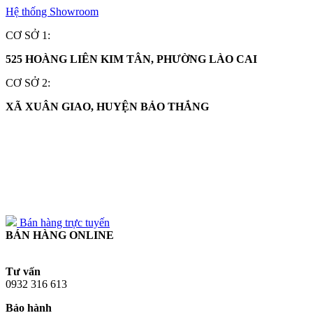
Hệ thống Showroom
CƠ SỞ 1:
525 HOÀNG LIÊN KIM TÂN, PHƯỜNG LÀO CAI
CƠ SỞ 2:
XÃ XUÂN GIAO, HUYỆN BẢO THẮNG
0932 316 613
0932 316 613
Bán hàng trực tuyến
BÁN HÀNG ONLINE
Tư vấn
0932 316 613
Bảo hành