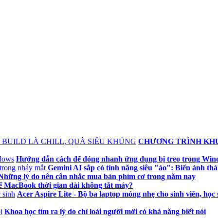
CHƯƠNG TRÌNH KHU
Hướng dẫn cách để đóng nhanh ứng dụng bị treo trong Wi
Gemini AI sắp có tính năng siêu "ảo": Biến ảnh th
Những lý do nên cân nhắc mua bàn phím cơ trong năm nay
ể MacBook thời gian dài không tắt máy?
Acer Aspire Lite - Bộ ba laptop mỏng nhẹ cho sinh viên, học 
Khoa học tìm ra lý do chỉ loài người mới có khả năng biết nói