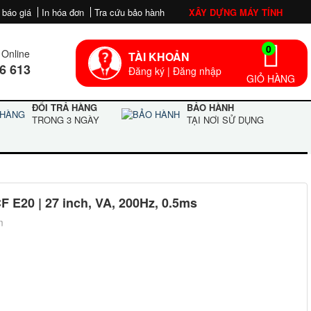
 báo giá
In hóa đơn
Tra cứu bảo hành
XÂY DỰNG MÁY TÍNH
0
Online
TÀI KHOẢN
6 613
Đăng ký
|
Đăng nhập
GIỎ HÀNG
ĐỔI TRẢ HÀNG
BẢO HÀNH
TRONG 3 NGÀY
TẠI NƠI SỬ DỤNG
E20 | 27 inch, VA, 200Hz, 0.5ms
m