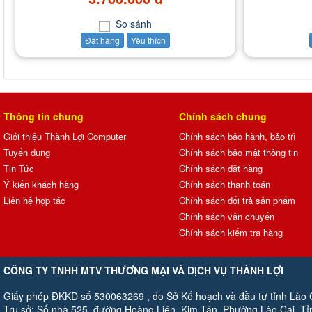
So sánh
Đặt hàng
Yêu thích
Thông tin chung
Chính sách chung
Giới thiệu Thành Lợi Computer
Chính sách bảo hành, bảo trì
Tuyển dụng
Chính sách bảo mật thông tin
Tin Tức
Chính sách đặt hàng
Ý kiến khách hàng
Chính sách thanh toán
Liên hệ hợp tác
Chính sách đổi trả sản phẩm
Chính sách vận chuyển
Chính sách kiểm tra hàng
CÔNG TY TNHH MTV THƯƠNG MẠI VÀ DỊCH VỤ THÀNH LỢI
Giấy phép ĐKKD số 530063269 , do Sở Kế hoạch và đầu tư tỉnh Lào 
Trụ sở: Số nhà 525, đường Hoàng Liên Kim Tân, Phường Lào Cai, Tỉ