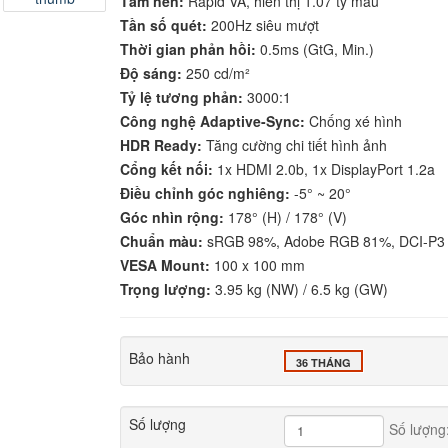
Tấm nền:
Rapid VA, hiển thị 1.07 tỷ màu
Tần số quét:
200Hz siêu mượt
Thời gian phản hồi:
0.5ms (GtG, Min.)
Độ sáng:
250 cd/m²
Tỷ lệ tương phản:
3000:1
Công nghệ Adaptive-Sync:
Chống xé hình
HDR Ready:
Tăng cường chi tiết hình ảnh
Cổng kết nối:
1x HDMI 2.0b, 1x DisplayPort 1.2a
Điều chỉnh góc nghiêng:
-5° ~ 20°
Góc nhìn rộng:
178° (H) / 178° (V)
Chuẩn màu:
sRGB 98%, Adobe RGB 81%, DCI-P3
VESA Mount:
100 x 100 mm
Trọng lượng:
3.95 kg (NW) / 6.5 kg (GW)
Bảo hành
36 THÁNG
Số lượng
Số lượng