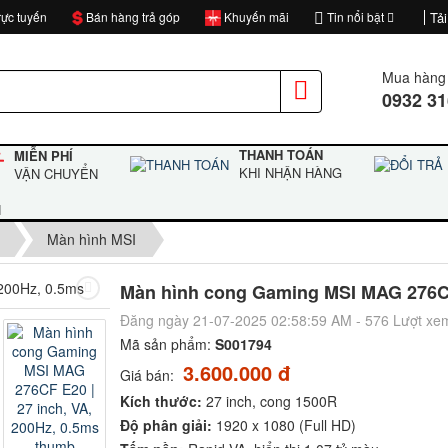
ực tuyến
Bán hàng trả góp
Khuyến mãi
Tin nổi bật
Tải
Mua hàng 
0932 31
THANH TOÁN
MIỄN PHÍ
KHI NHẬN HÀNG
VẬN CHUYỂN
H
Màn hình MSI
Màn hình cong Gaming MSI MAG 276CF 
Đăng ngày 21-07-2025 02:58:59 AM - 576 Lượt xe
Mã sản phẩm:
S001794
3.600.000 đ
Giá bán:
Kích thước:
27 inch, cong 1500R
Độ phân giải:
1920 x 1080 (Full HD)