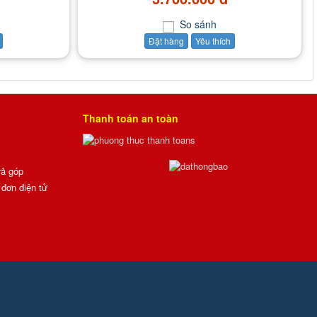
So sánh
Đặt hàng
Yêu thích
Thanh toán an toàn
rả góp
đơn điện tử