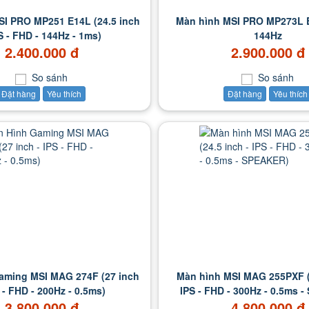
I PRO MP251 E14L (24.5 inch
Màn hình MSI PRO MP273L E
PS - FHD - 144Hz - 1ms)
144Hz
2.400.000 đ
2.900.000 đ
So sánh
So sánh
Đặt hàng
Yêu thích
Đặt hàng
Yêu thích
aming MSI MAG 274F (27 inch
Màn hình MSI MAG 255PXF (2
S - FHD - 200Hz - 0.5ms)
IPS - FHD - 300Hz - 0.5ms 
3.800.000 đ
4.800.000 đ