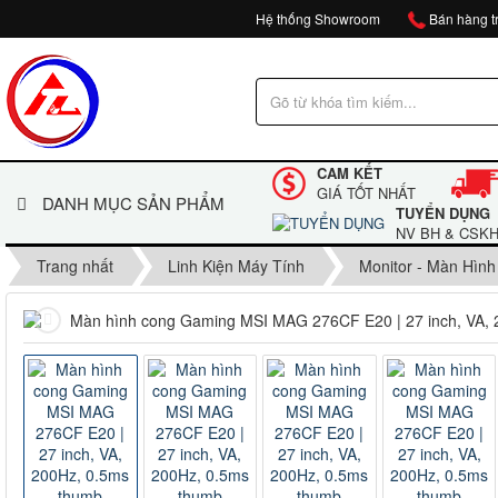
Hệ thống Showroom
Bán hàng tr
CAM KẾT
GIÁ TỐT NHẤT
DANH MỤC SẢN PHẨM
TUYỂN DỤNG
NV BH & CSK
Trang nhất
Linh Kiện Máy Tính
Monitor - Màn Hình