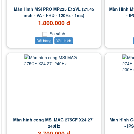
Màn Hình MSI PRO MP225 E12VL (21.45
Màn Hình MS
inch - VA - FHD - 120Hz - 1ms)
- I
1.800.000 đ
So sánh
Đặt hàng
Yêu thích
Màn hình cong MSI MAG 275CF X24 27"
Màn Hình G
240Hz
- IP
3.700.000 đ