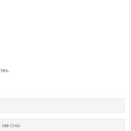
 76%
:
100
Chiếc