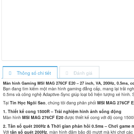
Thông số chi tiết
Đánh giá
Màn hình Gaming MSI MAG 276CF E20 – 27 inch, VA, 200Hz, 0.5ms, c
Bạn đang tìm kiếm một màn hình gaming đẳng cấp, mang lại trải n
0.5ms và công nghệ Adaptive-Sync giúp loại bỏ hiện tượng xé hình.
Tại
Tin Học Ngôi Sao
, chúng tôi đang phân phối
MSI MAG 276CF E
1. Thiết kế cong 1500R – Trải nghiệm hình ảnh sống động
Màn hình
MSI MAG 276CF E20
được thiết kế cong với độ cong 1500R
2. Tần số quét 200Hz & Thời gian phản hồi 0.5ms – Chơi game
Với
tần số quét 200Hz
, màn hình đảm bảo độ mượt mà khi chơi cá