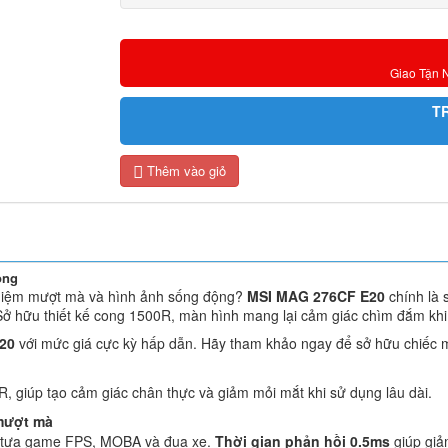
Giao Tận 
T
Thêm vào giỏ
ong
ghiệm mượt mà và hình ảnh sống động?
MSI MAG 276CF E20
chính là 
 Sở hữu thiết kế cong 1500R, màn hình mang lại cảm giác chìm đắm khi
20
với mức giá cực kỳ hấp dẫn. Hãy tham khảo ngay để sở hữu chiếc mà
, giúp tạo cảm giác chân thực và giảm mỏi mắt khi sử dụng lâu dài.
 mượt mà
c tựa game FPS, MOBA và đua xe.
Thời gian phản hồi 0.5ms
giúp giả