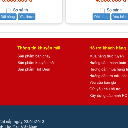
So sánh
So sánh
Đặt hàng
Yêu thích
Đặt hàng
Yêu thích
Thông tin khuyến mãi
Hỗ trợ khách hàng
Sản phẩm bán chạy
Mua hàng trực tuyến
Sản phẩm khuyến mãi
Hướng dẫn thanh toán
Sản phẩm Hot Deal
Hướng dẫn mua hàng t
Hướng dẫn tra cứu hóa 
Yêu cầu báo giá
Gửi yêu cầu hỗ trợ
Xây dựng cấu hình PC
Cai cấp ngày 23/01/2013
nh Lào Cai, Việt Nam