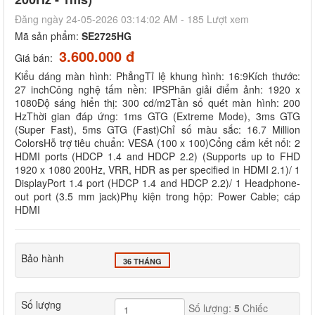
Đăng ngày 24-05-2026 03:14:02 AM - 185 Lượt xem
Mã sản phẩm:
SE2725HG
3.600.000 đ
Giá bán:
Kiểu dáng màn hình: PhẳngTỉ lệ khung hình: 16:9Kích thước:
27 inchCông nghệ tấm nền: IPSPhân giải điểm ảnh: 1920 x
1080Độ sáng hiển thị: 300 cd/m2Tần số quét màn hình: 200
HzThời gian đáp ứng: 1ms GTG (Extreme Mode), 3ms GTG
(Super Fast), 5ms GTG (Fast)Chỉ số màu sắc: 16.7 Million
ColorsHỗ trợ tiêu chuẩn: VESA (100 x 100)Cổng cắm kết nối: 2
HDMI ports (HDCP 1.4 and HDCP 2.2) (Supports up to FHD
1920 x 1080 200Hz, VRR, HDR as per specified in HDMI 2.1)/ 1
DisplayPort 1.4 port (HDCP 1.4 and HDCP 2.2)/ 1 Headphone-
out port (3.5 mm jack)Phụ kiện trong hộp: Power Cable; cáp
HDMI
Bảo hành
36 THÁNG
Số lượng
Số lượng:
5
Chiếc