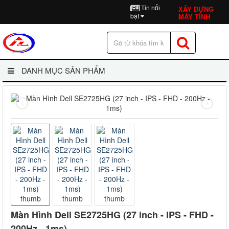
Tin nổi
XÂY DỰNG
bật
MÁY TÍNH
DANH MỤC SẢN PHẨM
Màn Hình Dell SE2725HG (27 inch - IPS - FHD -
200Hz - 1ms)