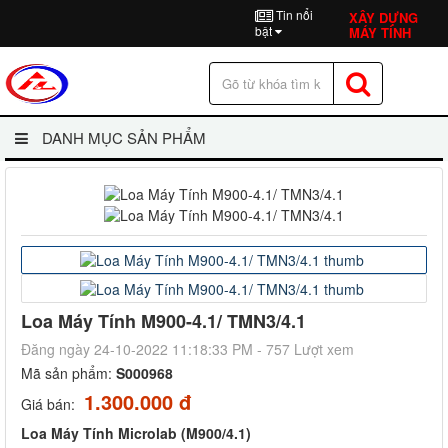
Tin nổi
XÂY DỰNG
bật
MÁY TÍNH
DANH MỤC SẢN PHẨM
Loa Máy Tính M900-4.1/ TMN3/4.1
Đăng ngày 24-10-2022 11:18:33 PM - 757 Lượt xem
Mã sản phẩm:
S000968
1.300.000 đ
Giá bán:
Loa Máy Tính Microlab (M900/4.1)