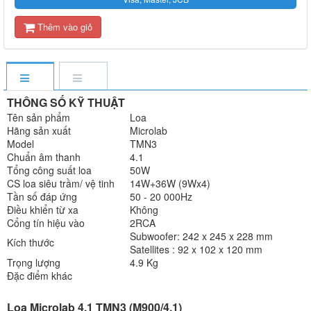
Thêm vào giỏ
THÔNG SỐ KỸ THUẬT
Tên sản phẩm
Loa
Hãng sản xuất
Microlab
Model
TMN3
Chuẩn âm thanh
4.1
Tổng công suất loa
50W
CS loa siêu trầm/ vệ tinh
14W+36W (9Wx4)
Tần số đáp ứng
50 - 20 000Hz
Điều khiển từ xa
Không
Cổng tín hiệu vào
2RCA
Subwoofer: 242 x 245 x 228 mm
Kích thước
Satellites : 92 x 102 x 120 mm
Trọng lượng
4.9 Kg
Đặc điểm khác
Loa Microlab 4.1 TMN3 (M900/4.1)