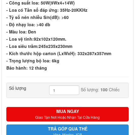
- Công suất loa: 50W(9Wx4+14W)
- Loa có Tần số đáp ứng: 35Hz-20KKHz
- Tỷ số nén nhiễu S/n(dB): >60
- Độ nhạy loa: >40 db
- Màu loa: Đen
- Loa vệ tinh:92x102x120mm.
- Loa siêu trầm:245x235x230mm
- Kích thước hộp carton (LxWxH): 332x287x357mm
- Trọng lượng bộ loa: 6kg
Bảo hành: 12 tháng
Số lượng
Số lượng:
100
Chiếc
MUA NGAY
Giao Tận Nơi Hoặc Nhận Tại Cửa Hàng
TRẢ GÓP QUA THẺ
Visa, Master, JCB