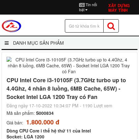
Tin nổi
XÂY DỰNG
bật
MÁY TÍNH
DANH MỤC SẢN PHẨM
CPU Intel Core i3-10105F (3.7GHz turbo up to
4.4Ghz, 4 nhân 8 luồng, 6MB Cache, 65W) -
Socket Intel LGA 1200 Tray có Fan
Đăng ngày 17-10-2022 10:34:07 PM - 1190 Lượt xem
Mã sản phẩm:
S000834
1.800.000 đ
Giá bán:
Dòng CPU Core i thế hệ thứ 11 của Intel
Socket: LGA 1200