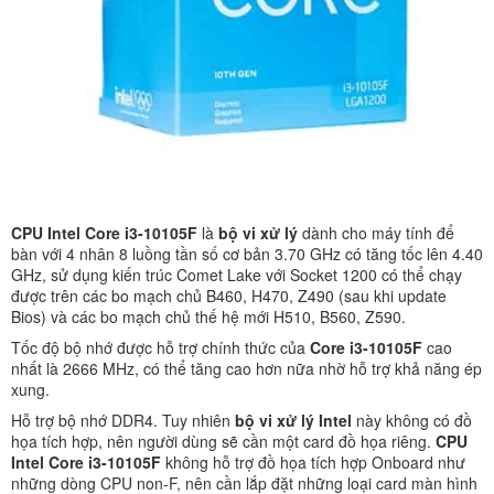
CPU Intel Core i3-10105F
là
bộ vi xử lý
dành cho máy tính để
bàn với 4 nhân 8 luồng tần số cơ bản 3.70 GHz có tăng tốc lên 4.40
GHz, sử dụng kiến ​​trúc Comet Lake với Socket 1200 có thể chạy
được trên các bo mạch chủ B460, H470, Z490 (sau khi update
Bios) và các bo mạch chủ thế hệ mới H510, B560, Z590.
Tốc độ bộ nhớ được hỗ trợ chính thức của
Core i3-10105F
cao
nhất là 2666 MHz, có thể tăng cao hơn nữa nhờ hỗ trợ khả năng ép
xung.
Hỗ trợ bộ nhớ DDR4. Tuy nhiên
bộ vi xử lý Intel
này không có đồ
họa tích hợp, nên người dùng sẽ cần một card đồ họa riêng.
CPU
Intel Core i3-10105F
không hỗ trợ đồ họa tích hợp Onboard như
những dòng CPU non-F, nên cần lắp đặt những loại card màn hình