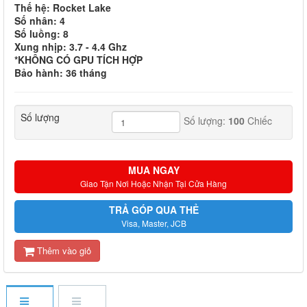
Thế hệ: Rocket Lake
Số nhân: 4
Số luồng: 8
Xung nhịp: 3.7 - 4.4 Ghz
*KHÔNG CÓ GPU TÍCH HỢP
Bảo hành: 36 tháng
Số lượng
Số lượng:
100
Chiếc
MUA NGAY
Giao Tận Nơi Hoặc Nhận Tại Cửa Hàng
TRẢ GÓP QUA THẺ
Visa, Master, JCB
Thêm vào giỏ