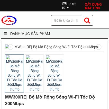
Tin nổi
XÂY DỰNG
bật
MÁY TÍNH
DANH MỤC SẢN PHẨM
MW300RE| Bộ Mở Rộng Sóng Wi-Fi Tốc Độ
300Mbps