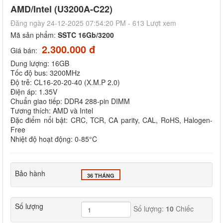
AMD/Intel (U3200A-C22)
Đăng ngày 24-12-2025 07:54:20 PM - 613 Lượt xem
Mã sản phẩm:
SSTC 16Gb/3200
2.300.000 đ
Giá bán:
Dung lượng: 16GB
Tốc độ bus: 3200MHz
Độ trễ: CL16-20-20-40 (X.M.P 2.0)
Điện áp: 1.35V
Chuẩn giao tiếp: DDR4 288-pin DIMM
Tương thích: AMD và Intel
Đặc điểm nổi bật: CRC, TCR, CA parity, CAL, RoHS, Halogen-
Free
Nhiệt độ hoạt động: 0-85°C
Bảo hành
36 THÁNG
Số lượng
Số lượng:
10
Chiếc