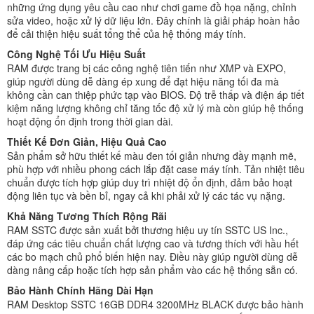
những ứng dụng yêu cầu cao như chơi game đồ họa nặng, chỉnh
sửa video, hoặc xử lý dữ liệu lớn. Đây chính là giải pháp hoàn hảo
để cải thiện hiệu suất tổng thể của hệ thống máy tính.
Công Nghệ Tối Ưu Hiệu Suất
RAM được trang bị các công nghệ tiên tiến như XMP và EXPO,
giúp người dùng dễ dàng ép xung để đạt hiệu năng tối đa mà
không cần can thiệp phức tạp vào BIOS. Độ trễ thấp và điện áp tiết
kiệm năng lượng không chỉ tăng tốc độ xử lý mà còn giúp hệ thống
hoạt động ổn định trong thời gian dài.
Thiết Kế Đơn Giản, Hiệu Quả Cao
Sản phẩm sở hữu thiết kế màu đen tối giản nhưng đầy mạnh mẽ,
phù hợp với nhiều phong cách lắp đặt case máy tính. Tản nhiệt tiêu
chuẩn được tích hợp giúp duy trì nhiệt độ ổn định, đảm bảo hoạt
động liên tục và bền bỉ, ngay cả khi phải xử lý các tác vụ nặng.
Khả Năng Tương Thích Rộng Rãi
RAM SSTC được sản xuất bởi thương hiệu uy tín SSTC US Inc.,
đáp ứng các tiêu chuẩn chất lượng cao và tương thích với hầu hết
các bo mạch chủ phổ biến hiện nay. Điều này giúp người dùng dễ
dàng nâng cấp hoặc tích hợp sản phẩm vào các hệ thống sẵn có.
Bảo Hành Chính Hãng Dài Hạn
RAM Desktop SSTC 16GB DDR4 3200MHz BLACK được bảo hành