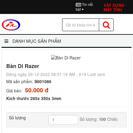
Tin nổi
XÂY DỰNG
bật
MÁY TÍNH
DANH MỤC SẢN PHẨM
Bàn Di Razer
Đăng ngày 29-12-2022 08:01:19 AM - 619 Lượt xem
Mã sản phẩm:
S001086
50.000 đ
Giá bán:
Kích thước 285x 350x 3mm
Số lượng
Số lượng:
100
Chiếc