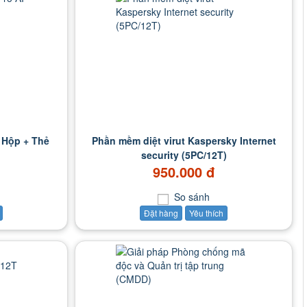
 Hộp + Thẻ
Phần mềm diệt virut Kaspersky Internet
security (5PC/12T)
950.000 đ
So sánh
Đặt hàng
Yêu thích