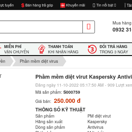
ực tuyến
Bán hàng trả góp
Khuyến mãi
Tin nổi bật
Tải
Mua hàng 
0932 31
MIỄN PHÍ
THANH TOÁN
ĐỔI TRẢ HÀNG
VẬN CHUYỂN
KHI NHẬN HÀNG
TRONG 3 NGÀY
yền
Phần mềm diệt virus
Phầm mềm diệt virut Kaspersky Antiv
Đăng ngày 11-10-2022 05:17:50 AM - 909 Lượt xe
Mã sản phẩm:
S000759
250.000 đ
Giá bán:
THÔNG SỐ KỸ THUẬT
Sản phẩm
PM diệt virut
Hãng sản xuất
Kaspersky
Dòng sản phẩm
Antivirus