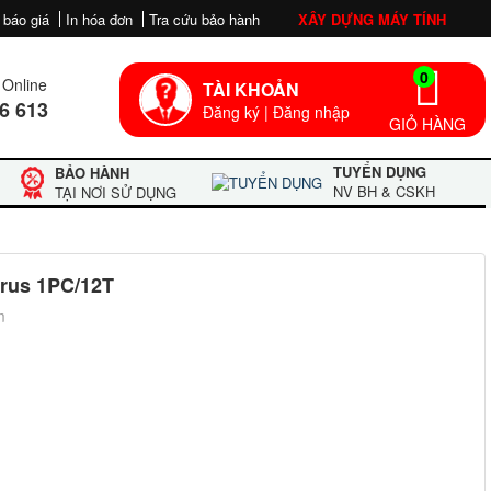
 báo giá
In hóa đơn
Tra cứu bảo hành
XÂY DỰNG MÁY TÍNH
0
Online
TÀI KHOẢN
6 613
Đăng ký
|
Đăng nhập
GIỎ HÀNG
TUYỂN DỤNG
BẢO HÀNH
NV BH & CSKH
TẠI NƠI SỬ DỤNG
irus 1PC/12T
m