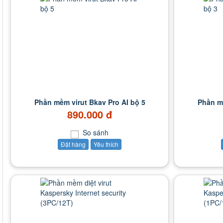
Phần mềm virut Bkav Pro AI bộ 5
Phần mề
890.000 đ
So sánh
Đặt hàng
Yêu thích