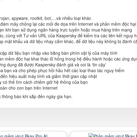
jan, spyware, rootkit, bot,…và nhiều loại khác
án đám mây chống lại các mối đe dọa trên Internet và phần mềm độc hạ
a bạn khi bạn sử dụng ngân hàng trực tuyến hoặc mua hàng trên mạng
, cùng với Tư vấn URL của Kaspersky để kiểm tra các liên kết nguy 
mật khẩu và dữ liệu nhạy cảm khác, để dữ liệu này không bị đánh cắp
cập dữ liệu bạn nhập vào bằng bàn phím vật lý của máy tính
n mềm độc hại khai thác lỗ hổng trong hệ điều hành hoặc các ứng dụ
g dụng đã được Kaspersky đánh giá và coi là ‘tin cậy’
ủa bạn và cho phép phục hồi hầu hết các loại thao tác nguy hiểm
 đến hiệu suất máy tính và giảm thời gian cập nhật
y có thể tìm cách chiếm giữ hệ thống của bạn
oàn cho con bạn trên Internet
g thông báo khi sắp đến ngày gia hạn.