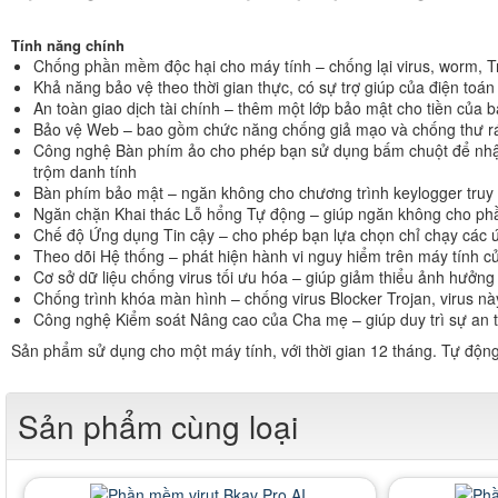
Tính năng chính
Chống phần mềm độc hại cho máy tính – chống lại virus, worm, Tro
Khả năng bảo vệ theo thời gian thực, có sự trợ giúp của điện to
An toàn giao dịch tài chính – thêm một lớp bảo mật cho tiền củ
Bảo vệ Web – bao gồm chức năng chống giả mạo và chống thư rác
Công nghệ Bàn phím ảo cho phép bạn sử dụng bấm chuột để nhập 
trộm danh tính
Bàn phím bảo mật – ngăn không cho chương trình keylogger truy 
Ngăn chặn Khai thác Lỗ hổng Tự động – giúp ngăn không cho phầ
Chế độ Ứng dụng Tin cậy – cho phép bạn lựa chọn chỉ chạy các ứn
Theo dõi Hệ thống – phát hiện hành vi nguy hiểm trên máy tính c
Cơ sở dữ liệu chống virus tối ưu hóa – giúp giảm thiểu ảnh hưởng
Chống trình khóa màn hình – chống virus Blocker Trojan, virus nà
Công nghệ Kiểm soát Nâng cao của Cha mẹ – giúp duy trì sự an t
Sản phẩm sử dụng cho một máy tính, với thời gian 12 tháng. Tự độn
Sản phẩm cùng loại