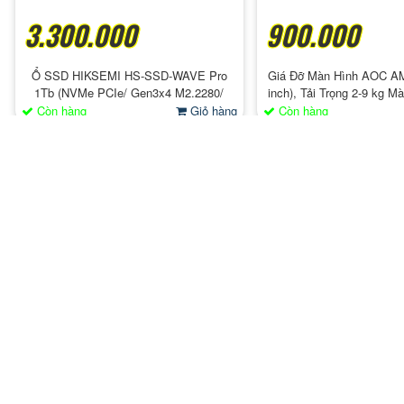
3.300.000
900.000
Ổ SSD HIKSEMI HS-SSD-WAVE Pro
Giá Đỡ Màn Hình AOC AM
1Tb (NVMe PCIe/ Gen3x4 M2.2280/
inch), Tải Trọng 2-9 kg M
3520MB/s/ 2900MB/s)
Silver/ Gray/ White/ Pin
Còn hàng
Giỏ hàng
Còn hàng
Mã SP 35x22x50 4 tem
130.000
"- Kích thước con tem: Ngang 35mm x
Cao 22mm - Kích thước cuộn: Dài 50M,
4 Tem/ Hàng
Còn hàng
Giỏ hàng