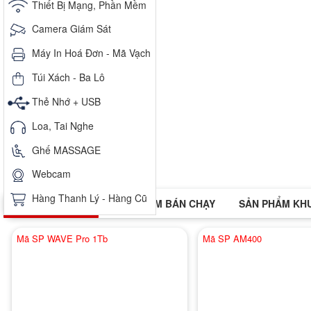
Thiết Bị Mạng, Phần Mềm
Camera Giám Sát
Máy In Hoá Đơn - Mã Vạch
Túi Xách - Ba Lô
Thẻ Nhớ + USB
Loa, Tai Nghe
Ghế MASSAGE
Webcam
Hàng Thanh Lý - Hàng Cũ
SẢN PHẨM MỚI
SẢN PHẨM BÁN CHẠY
SẢN PHẨM KH
Mã SP WAVE Pro 1Tb
Mã SP AM400