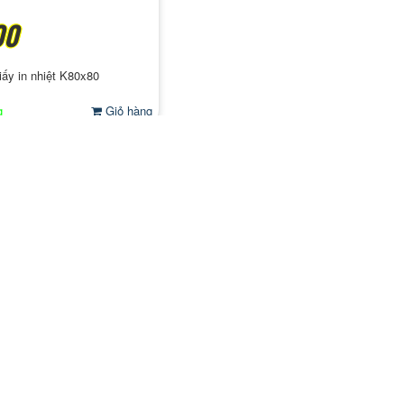
00
iấy in nhiệt K80x80
g
Giỏ hàng