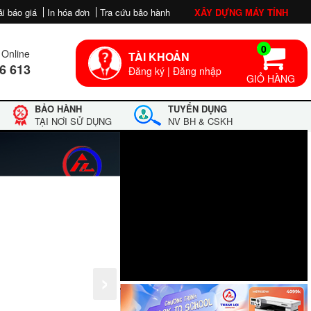
ải báo giá
In hóa đơn
Tra cứu bảo hành
XÂY DỰNG MÁY TÍNH
0
Online
TÀI KHOẢN
6 613
Đăng ký
|
Đăng nhập
GIỎ HÀNG
BẢO HÀNH
TUYỂN DỤNG
TẠI NƠI SỬ DỤNG
NV BH & CSKH