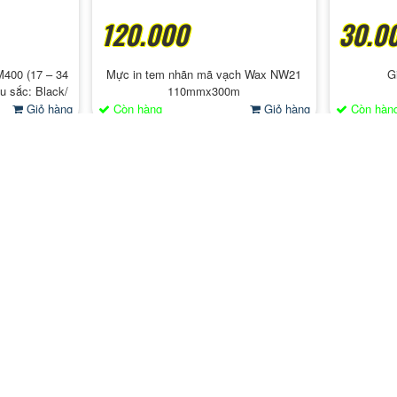
120.000
30.0
400 (17 – 34
Mực in tem nhãn mã vạch Wax NW21
G
àu sắc: Black/
110mmx300m
k/ Cyan/ Blue
Giỏ hàng
Còn hàng
Giỏ hàng
Còn hàn