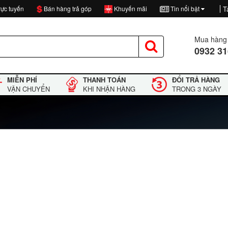
ực tuyến
Bán hàng trả góp
Khuyến mãi
Tin nổi bật
T
Mua hàng 
0932 31
MIỄN PHÍ
THANH TOÁN
ĐỔI TRẢ HÀNG
VẬN CHUYỂN
KHI NHẬN HÀNG
TRONG 3 NGÀY